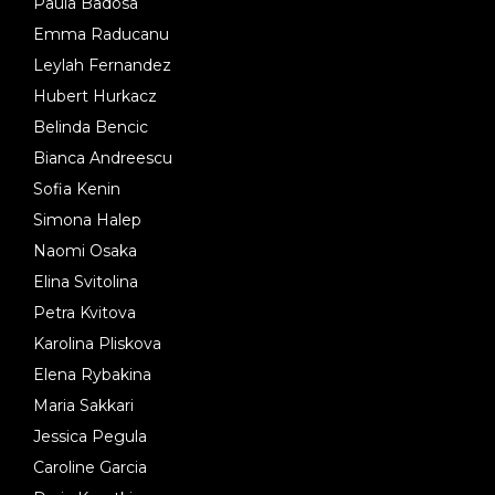
Paula Badosa
Emma Raducanu
Leylah Fernandez
Hubert Hurkacz
Belinda Bencic
Bianca Andreescu
Sofia Kenin
Simona Halep
Naomi Osaka
Elina Svitolina
Petra Kvitova
Karolina Pliskova
Elena Rybakina
Maria Sakkari
Jessica Pegula
Caroline Garcia