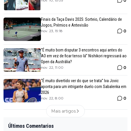
0
nov. 10, 15:05
Finais da Taça Davis 2025: Sorteio, Calendário de
Jogos, Prémios e Antevisão
0
nov. 23, 19:18
“É muito bom disputar 3 encontros aqui antes do
AO em vez de ficar tenso lá” Nishikori regressará ao
Open da Austrália?
0
nov. 22, 11:00
“É muito divertido ver do que se trata” Iva Jovic
aponta para um intrigante duelo com Sabalenka em
2026
0
nov. 22, 8:00
Mais artigos
Últimos Comentarios