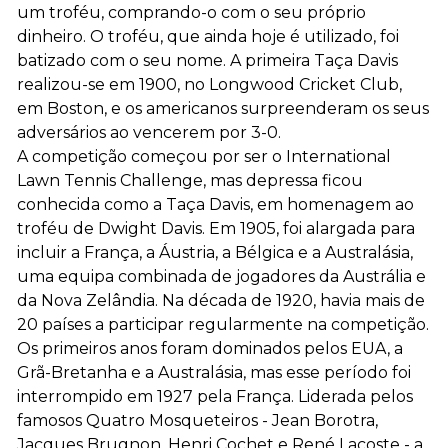
um troféu, comprando-o com o seu próprio
dinheiro. O troféu, que ainda hoje é utilizado, foi
batizado com o seu nome. A primeira Taça Davis
realizou-se em 1900, no Longwood Cricket Club,
em Boston, e os americanos surpreenderam os seus
adversários ao vencerem por 3-0.
A competição começou por ser o International
Lawn Tennis Challenge, mas depressa ficou
conhecida como a Taça Davis, em homenagem ao
troféu de Dwight Davis. Em 1905, foi alargada para
incluir a França, a Áustria, a Bélgica e a Australásia,
uma equipa combinada de jogadores da Austrália e
da Nova Zelândia. Na década de 1920, havia mais de
20 países a participar regularmente na competição.
Os primeiros anos foram dominados pelos EUA, a
Grã-Bretanha e a Australásia, mas esse período foi
interrompido em 1927 pela França. Liderada pelos
famosos Quatro Mosqueteiros - Jean Borotra,
Jacques Brugnon, Henri Cochet e René Lacoste - a