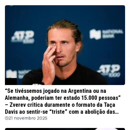
ATP
“Se tivéssemos jogado na Argentina ou na
Alemanha, poderiam ter estado 15.000 pessoas”
– Zverev critica duramente o formato da Taça
Davis ao sentir-se “triste” com a abolição das
eliminatórias em casa e fora
21 novembro 2025