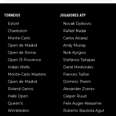
TORNEIOS
JOGADORES ATP
Estoril
Novak Djokovic
Charleston
Rafael Nadal
Monte-Carlo
Carlos Alcaraz
Open de Madrid
Andy Murray
Open de Roma
Nick Kyrgios
Open 13 Provence
Stefanos Tsitsipas
Indian Wells
Daniil Medvedev
Monte-Carlo Masters
Frances Tiafoe
Open de Madrid
Dominic Thiem
Roland Garros
Alexander Zverev
Halle Open
Casper Ruud
Queen's
Felix Auger-Aliassime
Wimbledon
Roberto Bautista Agut