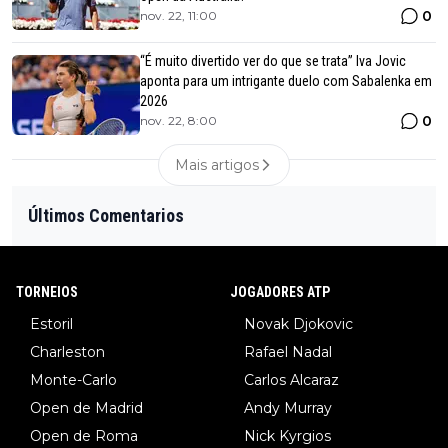
0
nov. 22, 11:00
“É muito divertido ver do que se trata” Iva Jovic
aponta para um intrigante duelo com Sabalenka em
2026
0
nov. 22, 8:00
Mais artigos
Últimos Comentarios
TORNEIOS
JOGADORES ATP
Estoril
Novak Djokovic
Charleston
Rafael Nadal
Monte-Carlo
Carlos Alcaraz
Open de Madrid
Andy Murray
Open de Roma
Nick Kyrgios