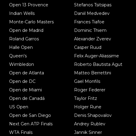
Open 13 Provence
Stefanos Tsitsipas
Indian Wells
Daniil Medvedev
Monte-Carlo Masters
Frances Tiafoe
Open de Madrid
Dominic Thiem
Roland Garros
Alexander Zverev
Halle Open
Casper Ruud
Queen's
Felix Auger-Aliassime
Wimbledon
Roberto Bautista Agut
Open de Atlanta
Matteo Berrettini
Open de DC
Gael Monfils
Open de Miami
Roger Federer
Open de Canadá
Taylor Fritz
US Open
Holger Rune
Open de San Diego
Denis Shapovalov
Next Gen ATP Finals
Andrey Rublev
WTA Finals
Jannik Sinner