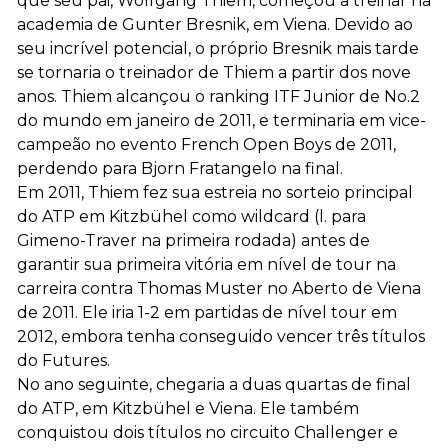
que seu pai, Wolfgang Thiem, começou a treinar na
academia de Gunter Bresnik, em Viena. Devido ao
seu incrível potencial, o próprio Bresnik mais tarde
se tornaria o treinador de Thiem a partir dos nove
anos. Thiem alcançou o ranking ITF Junior de No.2
do mundo em janeiro de 2011, e terminaria em vice-
campeão no evento French Open Boys de 2011,
perdendo para Bjorn Fratangelo na final.
Em 2011, Thiem fez sua estreia no sorteio principal
do ATP em Kitzbühel como wildcard (l. para
Gimeno-Traver na primeira rodada) antes de
garantir sua primeira vitória em nível de tour na
carreira contra Thomas Muster no Aberto de Viena
de 2011. Ele iria 1-2 em partidas de nível tour em
2012, embora tenha conseguido vencer três títulos
do Futures.
No ano seguinte, chegaria a duas quartas de final
do ATP, em Kitzbühel e Viena. Ele também
conquistou dois títulos no circuito Challenger e