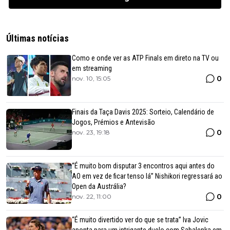
Últimas notícias
Como e onde ver as ATP Finals em direto na TV ou
em streaming
0
nov. 10, 15:05
Finais da Taça Davis 2025: Sorteio, Calendário de
Jogos, Prémios e Antevisão
0
nov. 23, 19:18
“É muito bom disputar 3 encontros aqui antes do
AO em vez de ficar tenso lá” Nishikori regressará ao
Open da Austrália?
0
nov. 22, 11:00
“É muito divertido ver do que se trata” Iva Jovic