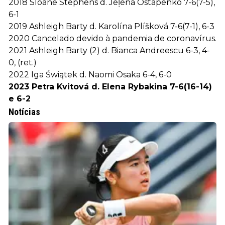
2018 Sloane Stephens d. Jeļena Ostapenko 7-6(7-5),
6-1
2019 Ashleigh Barty d. Karolína Plíšková 7-6(7-1), 6-3
2020 Cancelado devido à pandemia de coronavírus.
2021 Ashleigh Barty (2) d. Bianca Andreescu 6-3, 4-
0, (ret.)
2022 Iga Świątek d. Naomi Osaka 6-4, 6-0
2023 Petra Kvitová d. Elena Rybakina 7-6(16-14)
e 6-2
Notícias