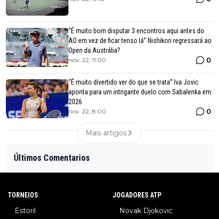
“É muito bom disputar 3 encontros aqui antes do
AO em vez de ficar tenso lá” Nishikori regressará ao
Open da Austrália?
0
nov. 22, 11:00
“É muito divertido ver do que se trata” Iva Jovic
aponta para um intrigante duelo com Sabalenka em
2026
0
nov. 22, 8:00
Mais artigos
Últimos Comentarios
TORNEIOS
JOGADORES ATP
Estoril
Novak Djokovic