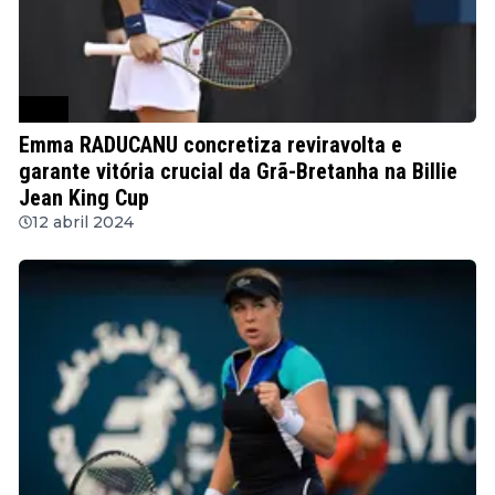
WTA
Emma RADUCANU concretiza reviravolta e
garante vitória crucial da Grã-Bretanha na Billie
Jean King Cup
12 abril 2024