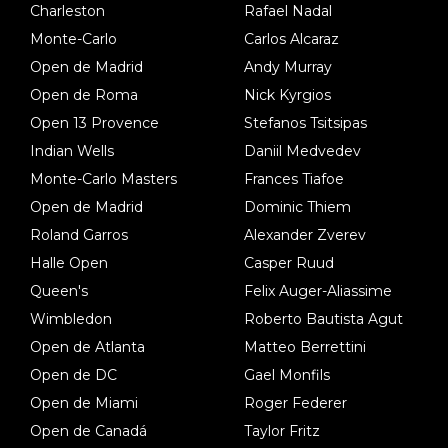
Charleston
Rafael Nadal
Monte-Carlo
Carlos Alcaraz
Open de Madrid
Andy Murray
Open de Roma
Nick Kyrgios
Open 13 Provence
Stefanos Tsitsipas
Indian Wells
Daniil Medvedev
Monte-Carlo Masters
Frances Tiafoe
Open de Madrid
Dominic Thiem
Roland Garros
Alexander Zverev
Halle Open
Casper Ruud
Queen's
Felix Auger-Aliassime
Wimbledon
Roberto Bautista Agut
Open de Atlanta
Matteo Berrettini
Open de DC
Gael Monfils
Open de Miami
Roger Federer
Open de Canadá
Taylor Fritz