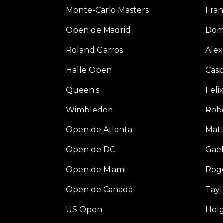
Monte-Carlo Masters
Fran
Open de Madrid
Dom
Roland Garros
Alex
Halle Open
Cas
Queen's
Feli
Wimbledon
Robe
Open de Atlanta
Matt
Open de DC
Gael
Open de Miami
Rog
Open de Canadá
Tayl
US Open
Hol