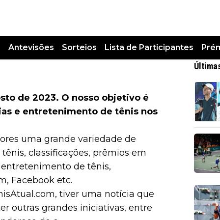
s
Antevisões
Sorteios
Lista de Participantes
Pré
Última
sto de 2023. O nosso objetivo é
ias e entretenimento de tênis nos
itores uma grande variedade de
 tênis, classificações, prêmios em
s, entretenimento de tênis,
am, Facebook etc.
isAtual.com, tiver uma notícia que
er outras grandes iniciativas, entre