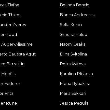
ces Tiafoe
Belinda Bencic
inic Thiem
Bianca Andreescu
ander Zverev
Sofia Kenin
per Ruud
Simona Halep
x Auger-Aliassime
Naomi Osaka
rto Bautista Agut
Elina Svitolina
eo Berrettini
Petra Kvitova
 Monfils
Karolina Pliskova
er Federer
Elena Rybakina
or Fritz
Maria Sakkari
ger Rune
Jessica Pegula