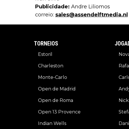
Publicidade:
Andre Liliomos
correio:
sales@assendelftmedia.nl
TORNEIOS
JOGA
Estoril
Nova
Charleston
Rafa
Monte-Carlo
Carl
Open de Madrid
And
Open de Roma
Nick
Open 13 Provence
Stef
Indian Wells
Dani