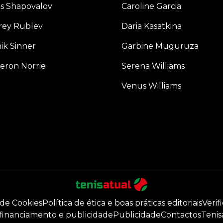
s Shapovalov
Caroline Garcia
rey Rublev
Daria Kasatkina
ik Sinner
Garbine Muguruza
eron Norrie
Serena Williams
Venus Williams
 de Cookies
Política de ética e boas práticas editoriais
Verif
 financiamento e publicidade
Publicidade
Contactos
Tenis