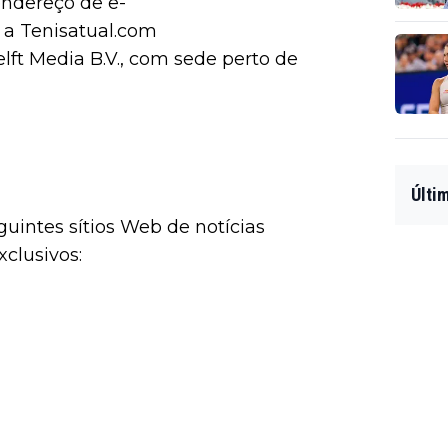
endereço de e-
a Tenisatual.com
lft Media B.V., com sede perto de
Últi
guintes sítios Web de notícias
clusivos: