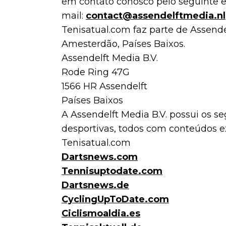
em contato conosco pelo seguinte 
mail:
contact@assendelftmedia.nl
Tenisatual.com faz parte de Assende
Amesterdão, Países Baixos.
Assendelft Media B.V.
Rode Ring 47G
1566 HR Assendelft
Países Baixos
A Assendelft Media B.V. possui os se
desportivas, todos com conteúdos ex
Tenisatual.com
Dartsnews.com
Tennisuptodate.com
Dartsnews.de
CyclingUpToDate.com
Ciclismoaldia.es