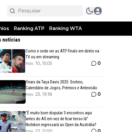
mios
Ranking ATP
Ranking WTA
s notícias
Como e onde ver as ATP Finals em direto na
TV ou em streaming
0
nov. 10, 15:05
Finais da Taça Davis 2025: Sorteio,
Calendário de Jogos, Prémios e Antevisão
0
nov. 23, 19:18
“É muito bom disputar 3 encontros aqui
antes do AO em vez de ficar tenso lá”
Nishikori regressará ao Open da Austrália?
0
nov. 22, 11:00