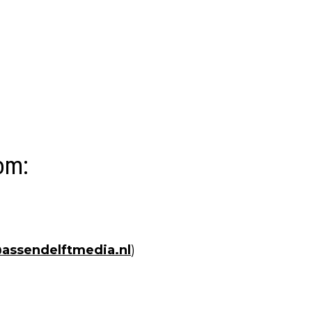
om:
@assendelftmedia.nl
)