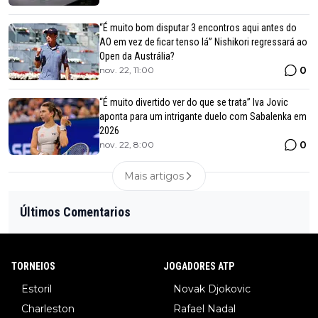
“É muito bom disputar 3 encontros aqui antes do
AO em vez de ficar tenso lá” Nishikori regressará ao
Open da Austrália?
0
nov. 22, 11:00
“É muito divertido ver do que se trata” Iva Jovic
aponta para um intrigante duelo com Sabalenka em
2026
0
nov. 22, 8:00
Mais artigos
Últimos Comentarios
TORNEIOS
JOGADORES ATP
Estoril
Novak Djokovic
Charleston
Rafael Nadal