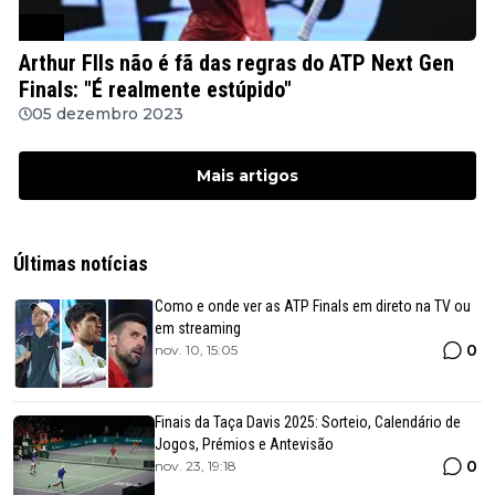
ATP
Arthur FIls não é fã das regras do ATP Next Gen
Finals: "É realmente estúpido"
05 dezembro 2023
Mais artigos
Últimas notícias
Como e onde ver as ATP Finals em direto na TV ou
em streaming
0
nov. 10, 15:05
Finais da Taça Davis 2025: Sorteio, Calendário de
Jogos, Prémios e Antevisão
0
nov. 23, 19:18