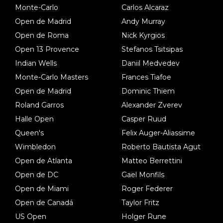
Monte-Carlo
Carlos Alcaraz
Open de Madrid
Andy Murray
Open de Roma
Nick Kyrgios
Open 13 Provence
Stefanos Tsitsipas
Indian Wells
Daniil Medvedev
Monte-Carlo Masters
Frances Tiafoe
Open de Madrid
Dominic Thiem
Roland Garros
Alexander Zverev
Halle Open
Casper Ruud
Queen's
Felix Auger-Aliassime
Wimbledon
Roberto Bautista Agut
Open de Atlanta
Matteo Berrettini
Open de DC
Gael Monfils
Open de Miami
Roger Federer
Open de Canadá
Taylor Fritz
US Open
Holger Rune