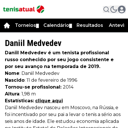
Torneios
Calendário
Resultados
Antevis
▼
▼
Daniil Medvedev
Daniil Medvedev é um tenista profissional
russo conhecido por seu jogo consistente e
por seu avanço na temporada de 2019.
Nome
: Daniil Medvedev
Nascido
: 11 de fevereiro de 1996
Tornou-se profissional:
2014
Altura
: 1,98 m
Estatísticas:
clique aqui
Daniil Medvedev nasceu em Moscovo, na Rússia, e
foi incentivado por seu pai a levar o tenis a sério aos
seis anos de idade. Ele estudou economia aplicada