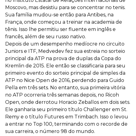
no Instituto Estatal de Relações Internacionais de
Moscovo, mas desistiu para se concentrar no tenis.
Sua família mudou-se então para Antibes, na
França, onde começou a treinar na academia de
tênis. Isso lhe permitiu ser fluente em inglês e
francês, além de seu russo nativo.
Depois de um desempenho medíocre no circuito
Juniors e ITF, Medvedev fez sua estreia no sorteio
principal da ATP na prova de duplas da Copa do
Kremlin de 2015. Ele então se classificaria para seu
primeiro evento do sorteio principal de simples da
ATP no Nice Open de 2016, perdendo para Guido
Pella em três sets. No entanto, sua primeira vitória
no ATP ocorreria três semanas depois, no Ricoh
Open, onde derrotou Horacio Zeballos em dois sets.
Ele ganharia seu primeiro título Challenger em St.
Remy e o título Futures em Trimbach. Isso o levou
a entrar no Top 100, terminando com o recorde de
sua carreira, o número 98 do mundo.