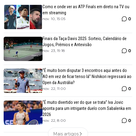
Como e onde ver as ATP Finals em direto na TV ou
em streaming
0
nov. 10, 15:05
Finais da Taça Davis 2025: Sorteio, Calendário de
Jogos, Prémios e Antevisão
0
nov. 23, 19:18
“É muito bom disputar 3 encontros aqui antes do
AO em vez de ficar tenso lá” Nishikori regressará ao
Open da Austrália?
0
nov. 22, 11:00
“É muito divertido ver do que se trata” Iva Jovic
aponta para um intrigante duelo com Sabalenka em
2026
0
nov. 22, 8:00
Mais artigos