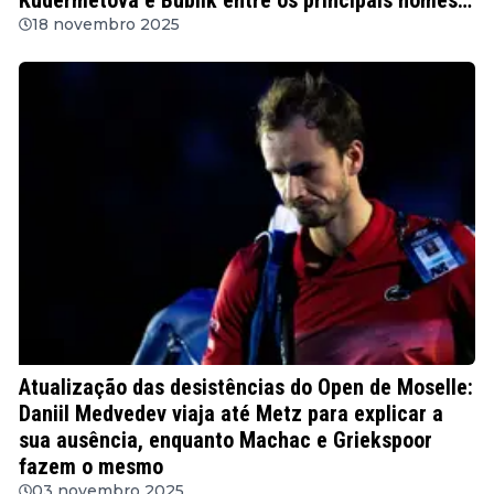
envolvidos
18 novembro 2025
ATP
Atualização das desistências do Open de Moselle:
Daniil Medvedev viaja até Metz para explicar a
sua ausência, enquanto Machac e Griekspoor
fazem o mesmo
03 novembro 2025