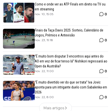
Como e onde ver as ATP Finals em direto na TV ou
em streaming
0
nov. 10, 15:05
Finais da Taça Davis 2025: Sorteio, Calendário de
Jogos, Prémios e Antevisão
0
nov. 23, 19:18
“É muito bom disputar 3 encontros aqui antes do
AO em vez de ficar tenso lá” Nishikori regressará ao
Open da Austrália?
0
nov. 22, 11:00
“É muito divertido ver do que se trata” Iva Jovic
aponta para um intrigante duelo com Sabalenka em
2026
0
nov. 22, 8:00
Mais artigos