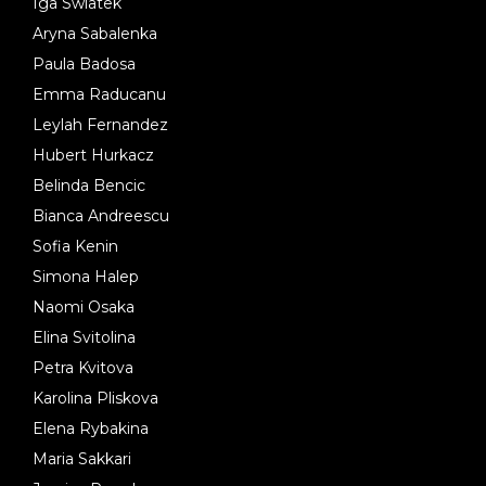
Iga Swiatek
Aryna Sabalenka
Paula Badosa
Emma Raducanu
Leylah Fernandez
Hubert Hurkacz
Belinda Bencic
Bianca Andreescu
Sofia Kenin
Simona Halep
Naomi Osaka
Elina Svitolina
Petra Kvitova
Karolina Pliskova
Elena Rybakina
Maria Sakkari