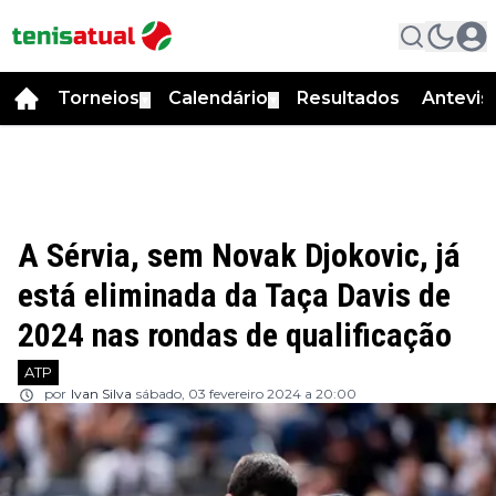
Torneios
Calendário
Resultados
Antevis
▼
▼
A Sérvia, sem Novak Djokovic, já
está eliminada da Taça Davis de
2024 nas rondas de qualificação
ATP
por
Ivan Silva
sábado, 03 fevereiro 2024 a 20:00