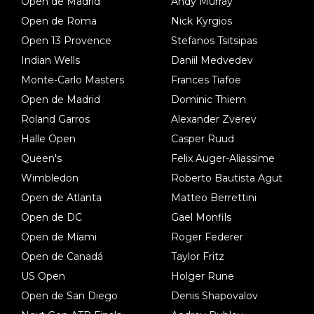
Open de Madrid
Andy Murray
Open de Roma
Nick Kyrgios
Open 13 Provence
Stefanos Tsitsipas
Indian Wells
Daniil Medvedev
Monte-Carlo Masters
Frances Tiafoe
Open de Madrid
Dominic Thiem
Roland Garros
Alexander Zverev
Halle Open
Casper Ruud
Queen's
Felix Auger-Aliassime
Wimbledon
Roberto Bautista Agut
Open de Atlanta
Matteo Berrettini
Open de DC
Gael Monfils
Open de Miami
Roger Federer
Open de Canadá
Taylor Fritz
US Open
Holger Rune
Open de San Diego
Denis Shapovalov