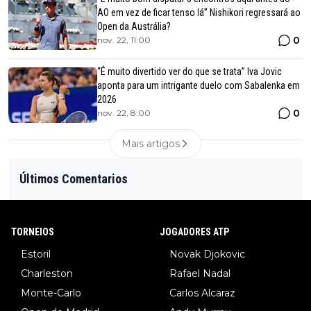
AO em vez de ficar tenso lá” Nishikori regressará ao
Open da Austrália?
0
nov. 22, 11:00
“É muito divertido ver do que se trata” Iva Jovic
aponta para um intrigante duelo com Sabalenka em
2026
0
nov. 22, 8:00
Mais artigos
Últimos Comentarios
TORNEIOS
JOGADORES ATP
Estoril
Novak Djokovic
Charleston
Rafael Nadal
Monte-Carlo
Carlos Alcaraz