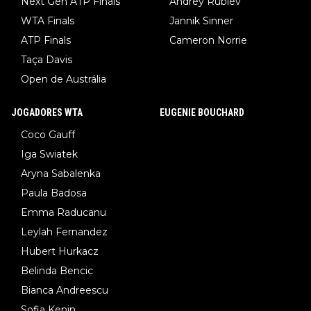
Next Gen ATP Finals
Andrey Rublev
WTA Finals
Jannik Sinner
ATP Finals
Cameron Norrie
Taça Davis
Open de Austrália
JOGADORES WTA
EUGENIE BOUCHARD
Coco Gauff
Iga Swiatek
Aryna Sabalenka
Paula Badosa
Emma Raducanu
Leylah Fernandez
Hubert Hurkacz
Belinda Bencic
Bianca Andreescu
Sofia Kenin