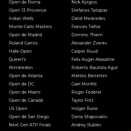
Open de Roma
Nick Kyrgios
Open 13 Provence
Stefanos Tsitsipas
Indian Wells
Daniil Medvedev
Monte-Carlo Masters
Frances Tiafoe
Open de Madrid
Dominic Thiem
Roland Garros
Alexander Zverev
Halle Open
Casper Ruud
Queen's
Felix Auger-Aliassime
Wimbledon
Roberto Bautista Agut
Open de Atlanta
Matteo Berrettini
Open de DC
Gael Monfils
Open de Miami
Roger Federer
Open de Canadá
Taylor Fritz
US Open
Holger Rune
Open de San Diego
Denis Shapovalov
Next Gen ATP Finals
Andrey Rublev