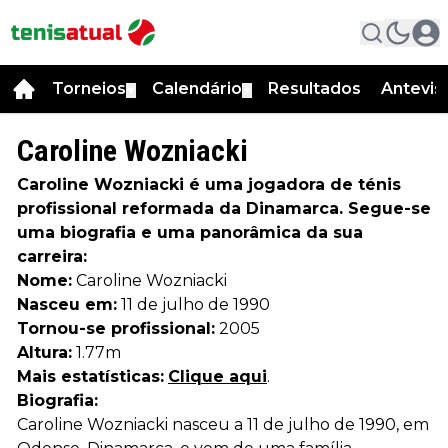
Torneios
Calendário
Resultados
Antevis
▼
▼
Caroline Wozniacki
Caroline Wozniacki é uma jogadora de ténis
profissional reformada da Dinamarca. Segue-se
uma biografia e uma panorâmica da sua
carreira:
Nome:
Caroline Wozniacki
Nasceu em:
11 de julho de 1990
Tornou-se profissional:
2005
Altura:
1.77m
Mais estatísticas:
Clique aqui
.
Biografia:
Caroline Wozniacki nasceu a 11 de julho de 1990, em