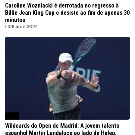
Caroline Wozniacki é derrotada no regresso à
Billie Jean King Cup e desiste ao fim de apenas 30
minutos
08 abril 2024
WTA
Wildcards do Open de Madrid: A jovem talento
espanhol Martín Landaluce ao lado de Halep,