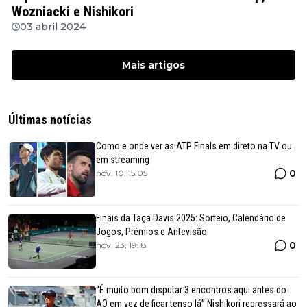
Wozniacki e Nishikori
03 abril 2024
Mais artigos
Últimas notícias
Como e onde ver as ATP Finals em direto na TV ou
em streaming
0
nov. 10, 15:05
Finais da Taça Davis 2025: Sorteio, Calendário de
Jogos, Prémios e Antevisão
0
nov. 23, 19:18
“É muito bom disputar 3 encontros aqui antes do
AO em vez de ficar tenso lá” Nishikori regressará ao