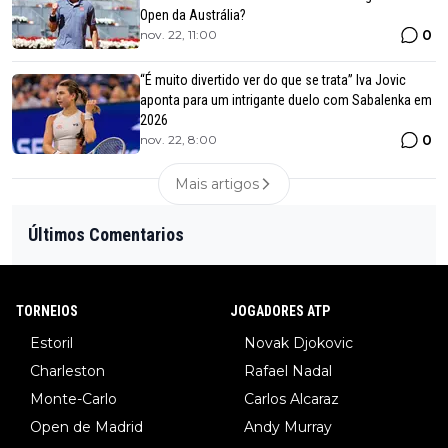
Open da Austrália?
0
nov. 22, 11:00
“É muito divertido ver do que se trata” Iva Jovic
aponta para um intrigante duelo com Sabalenka em
2026
0
nov. 22, 8:00
Mais artigos
Últimos Comentarios
TORNEIOS
JOGADORES ATP
Estoril
Novak Djokovic
Charleston
Rafael Nadal
Monte-Carlo
Carlos Alcaraz
Open de Madrid
Andy Murray