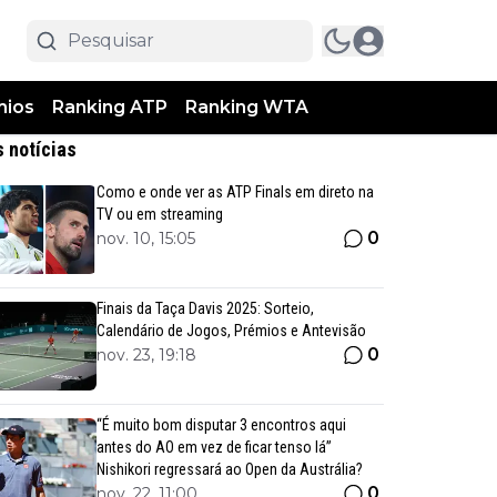
mios
Ranking ATP
Ranking WTA
s notícias
Como e onde ver as ATP Finals em direto na
TV ou em streaming
0
nov. 10, 15:05
Finais da Taça Davis 2025: Sorteio,
Calendário de Jogos, Prémios e Antevisão
0
nov. 23, 19:18
“É muito bom disputar 3 encontros aqui
antes do AO em vez de ficar tenso lá”
Nishikori regressará ao Open da Austrália?
0
nov. 22, 11:00