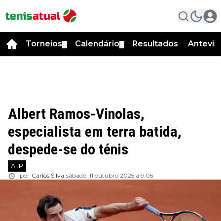
Torneios
Calendário
Resultados
Antevis
▼
▼
Albert Ramos-Vinolas,
especialista em terra batida,
despede-se do ténis
ATP
por
Carlos Silva
sábado, 11 outubro 2025 a 9:05