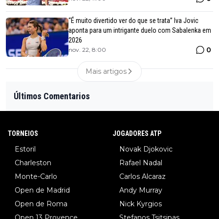
“É muito divertido ver do que se trata” Iva Jovic
aponta para um intrigante duelo com Sabalenka em
2026
0
nov. 22, 8:00
Mais artigos
Últimos Comentarios
TORNEIOS
JOGADORES ATP
Estoril
Novak Djokovic
Charleston
Rafael Nadal
Monte-Carlo
Carlos Alcaraz
Open de Madrid
Andy Murray
Open de Roma
Nick Kyrgios
Open 13 Provence
Stefanos Tsitsipas