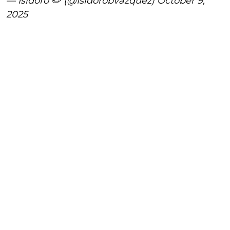
— Isidoro ✏️ (@Isidorobvazquez)
October 9,
2025