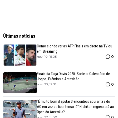
Últimas notícias
Como e onde ver as ATP Finals em direto na TV ou
em streaming
0
nov. 10, 15:05
Finais da Taça Davis 2025: Sorteio, Calendário de
Jogos, Prémios e Antevisão
0
nov. 23, 19:18
“É muito bom disputar 3 encontros aqui antes do
AO em vez de ficar tenso lá” Nishikori regressará ao
Open da Austrália?
0
nov. 22, 11:00