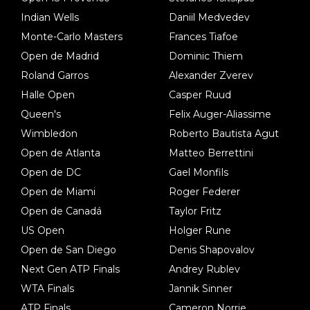
Indian Wells
Daniil Medvedev
Monte-Carlo Masters
Frances Tiafoe
Open de Madrid
Dominic Thiem
Roland Garros
Alexander Zverev
Halle Open
Casper Ruud
Queen's
Felix Auger-Aliassime
Wimbledon
Roberto Bautista Agut
Open de Atlanta
Matteo Berrettini
Open de DC
Gael Monfils
Open de Miami
Roger Federer
Open de Canadá
Taylor Fritz
US Open
Holger Rune
Open de San Diego
Denis Shapovalov
Next Gen ATP Finals
Andrey Rublev
WTA Finals
Jannik Sinner
ATP Finals
Cameron Norrie