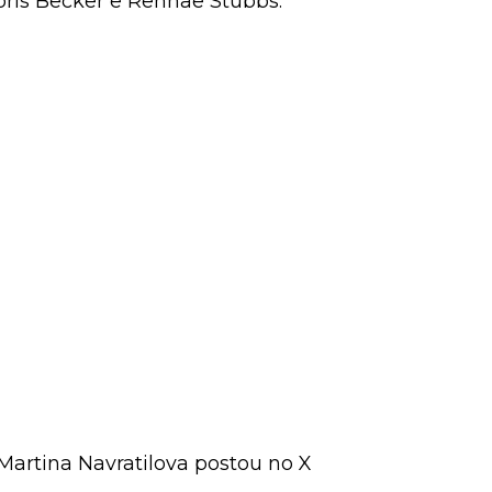
Boris Becker e Rennae Stubbs.
Martina Navratilova postou no X