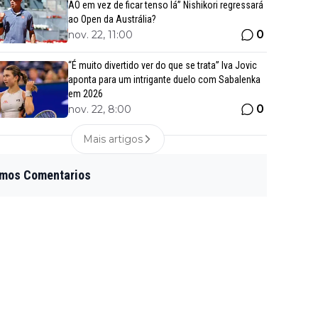
AO em vez de ficar tenso lá” Nishikori regressará
ao Open da Austrália?
0
nov. 22, 11:00
“É muito divertido ver do que se trata” Iva Jovic
aponta para um intrigante duelo com Sabalenka
em 2026
0
nov. 22, 8:00
Mais artigos
imos Comentarios