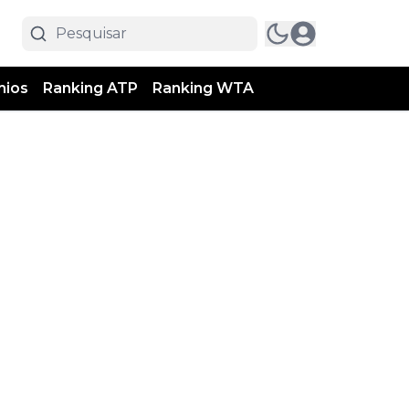
mios
Ranking ATP
Ranking WTA