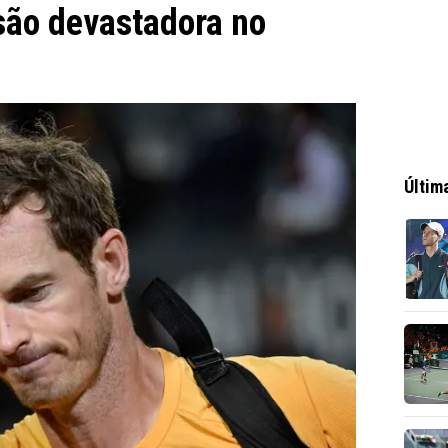
são devastadora no
Últim