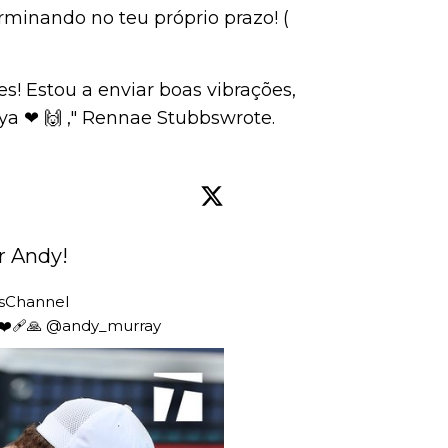
rminando no teu próprio prazo! (
s! Estou a enviar boas vibrações,
ya ❤ 🙌 ," Rennae Stubbswrote.
r Andy!
sChannel
️‍🩹🙏 
@andy_murray