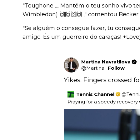
"Toughone .... Mantém o teu sonho vivo te
Wimbledon) 🙌🙌🙌🙌 ," comentou Becker.
"Se alguém o consegue fazer, tu consegue
amigo. És um guerreiro do caraças! +Love
Martina Navratilova
@
Martina
·
Follow
Yikes. Fingers crossed fo
Tennis Channel
@
Tenni
Praying for a speedy recovery ❤