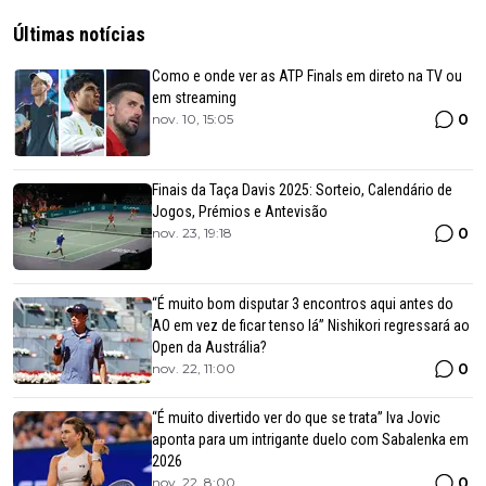
Últimas notícias
Como e onde ver as ATP Finals em direto na TV ou
em streaming
0
nov. 10, 15:05
Finais da Taça Davis 2025: Sorteio, Calendário de
Jogos, Prémios e Antevisão
0
nov. 23, 19:18
“É muito bom disputar 3 encontros aqui antes do
AO em vez de ficar tenso lá” Nishikori regressará ao
Open da Austrália?
0
nov. 22, 11:00
“É muito divertido ver do que se trata” Iva Jovic
aponta para um intrigante duelo com Sabalenka em
2026
0
nov. 22, 8:00