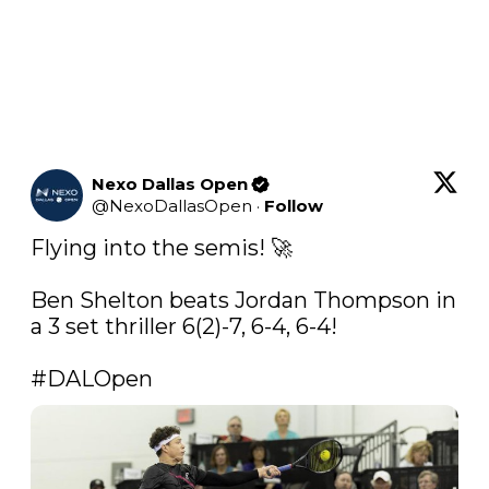
Nexo Dallas Open
@
NexoDallasOpen
·
Follow
Flying into the semis! 🚀

Ben Shelton beats Jordan Thompson in 
a 3 set thriller 6(2)-7, 6-4, 6-4!

#DALOpen