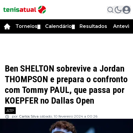
Torneios
Calendário
Resultados
Antevis
▼
▼
Ben SHELTON sobrevive a Jordan
THOMPSON e prepara o confronto
com Tommy PAUL, que passa por
KOEPFER no Dallas Open
ATP
por
Carlos Silva
sábado, 10 fevereiro 2024 a 00:26