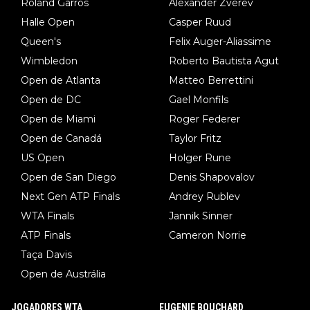
Roland Garros
Alexander Zverev
Halle Open
Casper Ruud
Queen's
Felix Auger-Aliassime
Wimbledon
Roberto Bautista Agut
Open de Atlanta
Matteo Berrettini
Open de DC
Gael Monfils
Open de Miami
Roger Federer
Open de Canadá
Taylor Fritz
US Open
Holger Rune
Open de San Diego
Denis Shapovalov
Next Gen ATP Finals
Andrey Rublev
WTA Finals
Jannik Sinner
ATP Finals
Cameron Norrie
Taça Davis
Open de Austrália
JOGADORES WTA
EUGENIE BOUCHARD