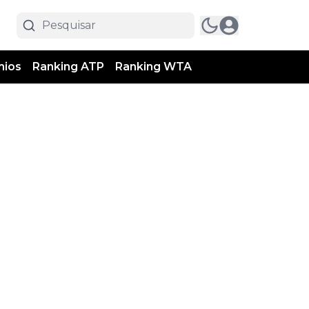
mios
Ranking ATP
Ranking WTA