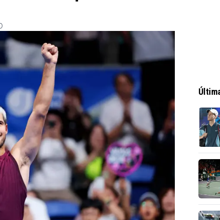
0
Últim