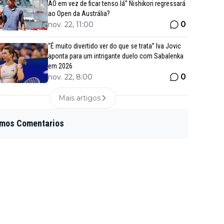
AO em vez de ficar tenso lá” Nishikori regressará
ao Open da Austrália?
0
nov. 22, 11:00
“É muito divertido ver do que se trata” Iva Jovic
aponta para um intrigante duelo com Sabalenka
em 2026
0
nov. 22, 8:00
Mais artigos
imos Comentarios