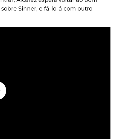
ntrar, Alcaraz espera voltar ao bom
sobre Sinner, e fá-lo-á com outro