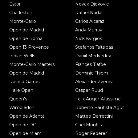
Estoril
Novak Djokovic
Charleston
Rafael Nadal
Monte-Carlo
Carlos Alcaraz
Open de Madrid
Andy Murray
Open de Roma
Nick Kyrgios
Open 13 Provence
Stefanos Tsitsipas
Indian Wells
Daniil Medvedev
Monte-Carlo Masters
Frances Tiafoe
Open de Madrid
Dominic Thiem
Roland Garros
Alexander Zverev
Halle Open
Casper Ruud
Queen's
Felix Auger-Aliassime
Wimbledon
Roberto Bautista Agut
Open de Atlanta
Matteo Berrettini
Open de DC
Gael Monfils
Open de Miami
Roger Federer