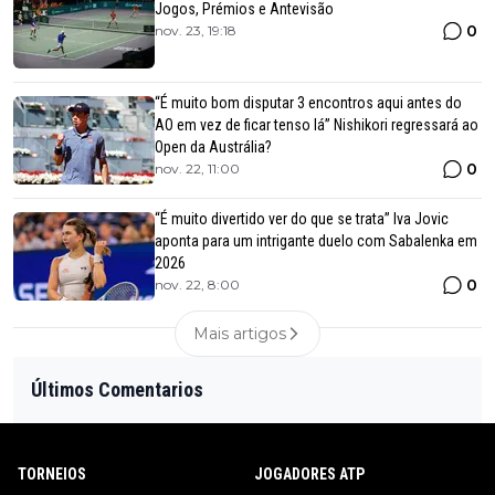
Jogos, Prémios e Antevisão
0
nov. 23, 19:18
“É muito bom disputar 3 encontros aqui antes do
AO em vez de ficar tenso lá” Nishikori regressará ao
Open da Austrália?
0
nov. 22, 11:00
“É muito divertido ver do que se trata” Iva Jovic
aponta para um intrigante duelo com Sabalenka em
2026
0
nov. 22, 8:00
Mais artigos
Últimos Comentarios
TORNEIOS
JOGADORES ATP