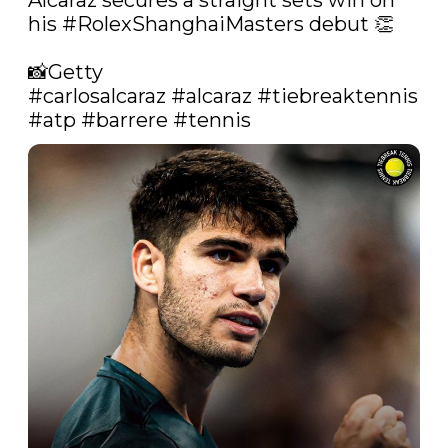
Alcaraz secures a straight sets win on 
his 
#RolexShanghaiMasters
 debut 👏 

#carlosalcaraz
#alcaraz
#tiebreaktennis
#atp
#barrere
#tennis