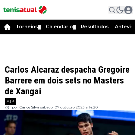
Torneios
Calendário
Resultados
Antevis
▼
▼
Carlos Alcaraz despacha Gregoire
Barrere em dois sets no Masters
de Xangai
ATP
por
Carlos Silva
sábado, 07 outubro 2023 a 14:20