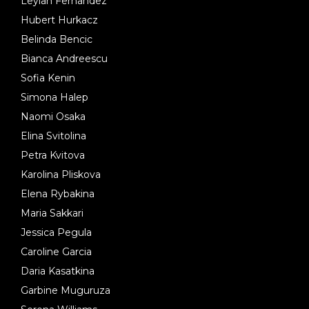
Leylah Fernandez
Hubert Hurkacz
Belinda Bencic
Bianca Andreescu
Sofia Kenin
Simona Halep
Naomi Osaka
Elina Svitolina
Petra Kvitova
Karolina Pliskova
Elena Rybakina
Maria Sakkari
Jessica Pegula
Caroline Garcia
Daria Kasatkina
Garbine Muguruza