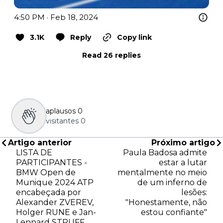
4:50 PM · Feb 18, 2024
3.1K
Reply
Copy link
Read 26 replies
aplausos
0
visitantes
0
Artigo anterior
Próximo artigo
LISTA DE
Paula Badosa admite
PARTICIPANTES -
estar a lutar
BMW Open de
mentalmente no meio
Munique 2024 ATP
de um inferno de
encabeçada por
lesões:
Alexander ZVEREV,
"Honestamente, não
Holger RUNE e Jan-
estou confiante"
Lennard STRUFF