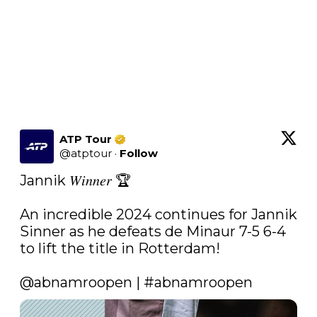
ATP Tour
@
atptour
·
Follow
Jannik 𝑊𝑖𝑛𝑛𝑒𝑟 🏆

An incredible 2024 continues for Jannik 
Sinner as he defeats de Minaur 7-5 6-4 
to lift the title in Rotterdam!

@abnamroopen
 | 
#abnamroopen