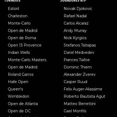
TORNEIOS
JOGADORES ATP
Estoril
Novak Djokovic
Charleston
Rafael Nadal
Monte-Carlo
Carlos Alcaraz
Open de Madrid
Andy Murray
Open de Roma
Nick Kyrgios
Open 13 Provence
Stefanos Tsitsipas
Indian Wells
Daniil Medvedev
Monte-Carlo Masters
Frances Tiafoe
Open de Madrid
Dominic Thiem
Roland Garros
Alexander Zverev
Halle Open
Casper Ruud
Queen's
Felix Auger-Aliassime
Wimbledon
Roberto Bautista Agut
Open de Atlanta
Matteo Berrettini
Open de DC
Gael Monfils