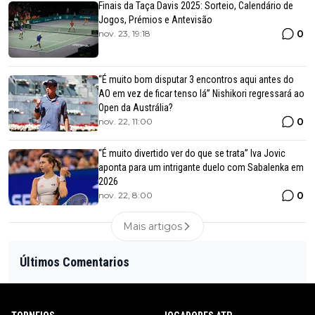
Finais da Taça Davis 2025: Sorteio, Calendário de
Jogos, Prémios e Antevisão
0
nov. 23, 19:18
“É muito bom disputar 3 encontros aqui antes do
AO em vez de ficar tenso lá” Nishikori regressará ao
Open da Austrália?
0
nov. 22, 11:00
“É muito divertido ver do que se trata” Iva Jovic
aponta para um intrigante duelo com Sabalenka em
2026
0
nov. 22, 8:00
Mais artigos
Últimos Comentarios