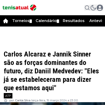
Torneios
Calendário
Resultados
Antevis
▼
▼
Carlos Alcaraz e Jannik Sinner
são as forças dominantes do
futuro, diz Daniil Medvedev: "Eles
já se estabeleceram para dizer
que estamos aqui"
ATP
por
Carlos Silva
terça-feira, 19 março 2024 a 23:00