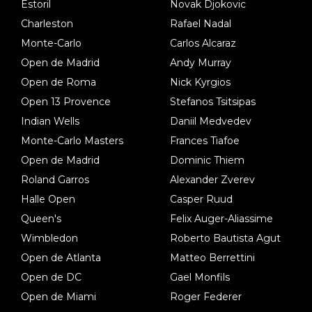
Estoril
Novak Djokovic
Charleston
Rafael Nadal
Monte-Carlo
Carlos Alcaraz
Open de Madrid
Andy Murray
Open de Roma
Nick Kyrgios
Open 13 Provence
Stefanos Tsitsipas
Indian Wells
Daniil Medvedev
Monte-Carlo Masters
Frances Tiafoe
Open de Madrid
Dominic Thiem
Roland Garros
Alexander Zverev
Halle Open
Casper Ruud
Queen's
Felix Auger-Aliassime
Wimbledon
Roberto Bautista Agut
Open de Atlanta
Matteo Berrettini
Open de DC
Gael Monfils
Open de Miami
Roger Federer