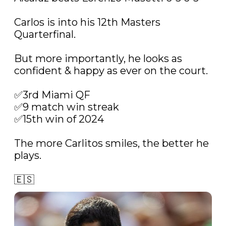
Carlos is into his 12th Masters 
Quarterfinal. 

But more importantly, he looks as 
confident & happy as ever on the court. 

✅3rd Miami QF

✅9 match win streak

✅15th win of 2024

The more Carlitos smiles, the better he 
plays.

🇪🇸 