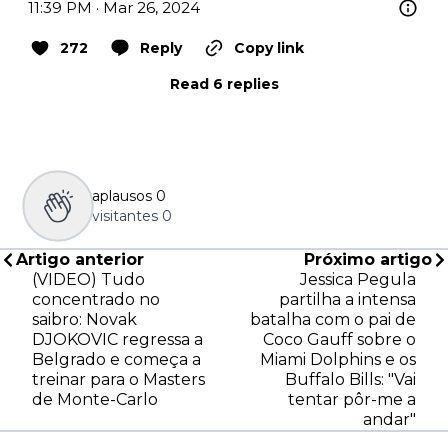
11:39 PM · Mar 26, 2024
272
Reply
Copy link
Read 6 replies
aplausos
0
visitantes
0
Artigo anterior
Próximo artigo
(VIDEO) Tudo
Jessica Pegula
concentrado no
partilha a intensa
saibro: Novak
batalha com o pai de
DJOKOVIC regressa a
Coco Gauff sobre o
Belgrado e começa a
Miami Dolphins e os
treinar para o Masters
Buffalo Bills: "Vai
de Monte-Carlo
tentar pôr-me a
andar"