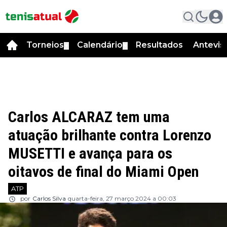
Torneios
Calendário
Resultados
Antevis
▼
▼
Carlos ALCARAZ tem uma
atuação brilhante contra Lorenzo
MUSETTI e avança para os
oitavos de final do Miami Open
ATP
por
Carlos Silva
quarta-feira, 27 março 2024 a 00:03