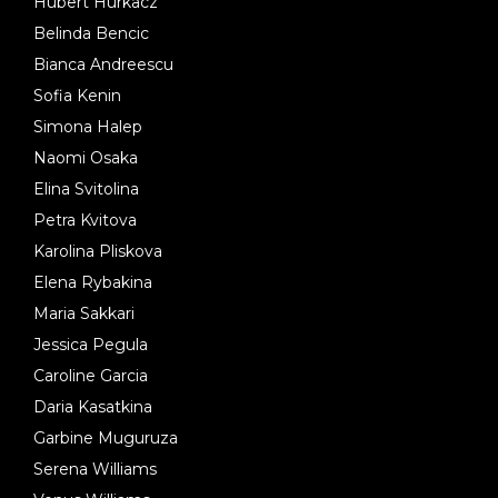
Hubert Hurkacz
Belinda Bencic
Bianca Andreescu
Sofia Kenin
Simona Halep
Naomi Osaka
Elina Svitolina
Petra Kvitova
Karolina Pliskova
Elena Rybakina
Maria Sakkari
Jessica Pegula
Caroline Garcia
Daria Kasatkina
Garbine Muguruza
Serena Williams