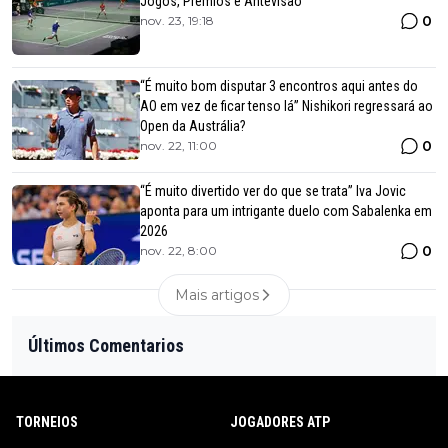
Jogos, Prémios e Antevisão
0
nov. 23, 19:18
“É muito bom disputar 3 encontros aqui antes do
AO em vez de ficar tenso lá” Nishikori regressará ao
Open da Austrália?
0
nov. 22, 11:00
“É muito divertido ver do que se trata” Iva Jovic
aponta para um intrigante duelo com Sabalenka em
2026
0
nov. 22, 8:00
Mais artigos
Últimos Comentarios
TORNEIOS
JOGADORES ATP