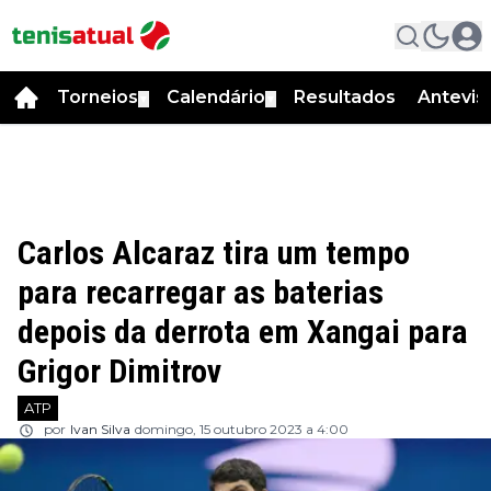
Torneios
Calendário
Resultados
Antevis
▼
▼
Carlos Alcaraz tira um tempo
para recarregar as baterias
depois da derrota em Xangai para
Grigor Dimitrov
ATP
por
Ivan Silva
domingo, 15 outubro 2023 a 4:00