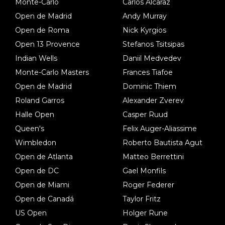
Monte-Carlo
Carlos Alcaraz
Open de Madrid
Andy Murray
Open de Roma
Nick Kyrgios
Open 13 Provence
Stefanos Tsitsipas
Indian Wells
Daniil Medvedev
Monte-Carlo Masters
Frances Tiafoe
Open de Madrid
Dominic Thiem
Roland Garros
Alexander Zverev
Halle Open
Casper Ruud
Queen's
Felix Auger-Aliassime
Wimbledon
Roberto Bautista Agut
Open de Atlanta
Matteo Berrettini
Open de DC
Gael Monfils
Open de Miami
Roger Federer
Open de Canadá
Taylor Fritz
US Open
Holger Rune