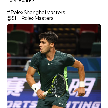
over Evans!

#RolexShanghaiMasters
 | 
@SH_RolexMasters