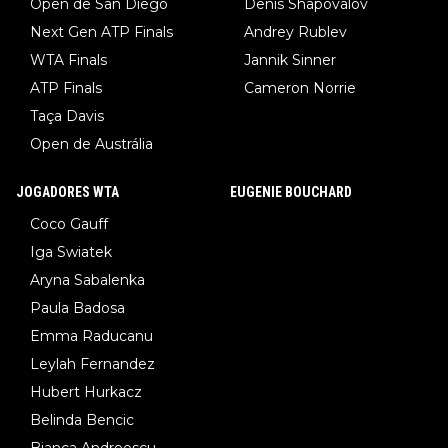
Open de San Diego
Denis Shapovalov
Next Gen ATP Finals
Andrey Rublev
WTA Finals
Jannik Sinner
ATP Finals
Cameron Norrie
Taça Davis
Open de Austrália
JOGADORES WTA
EUGENIE BOUCHARD
Coco Gauff
Iga Swiatek
Aryna Sabalenka
Paula Badosa
Emma Raducanu
Leylah Fernandez
Hubert Hurkacz
Belinda Bencic
Bianca Andreescu