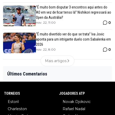
“É muito bom disputar 3 encontros aqui antes do
AO em vez de ficar tenso lá” Nishikori regressará ao
Open da Austrália?
0
nov. 22, 11:00
“É muito divertido ver do que se trata” Iva Jovic
aponta para um intrigante duelo com Sabalenka em
2026
0
nov. 22, 8:00
Mais artigos
Últimos Comentarios
TORNEIOS
JOGADORES ATP
Estoril
Novak Djokovic
Charleston
Rafael Nadal