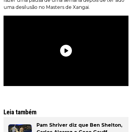
fazer uma pausa de uma semana depois de ter sido
uma desilusão no Masters de Xangai.
Leia também
Pam Shriver diz que Ben Shelton,