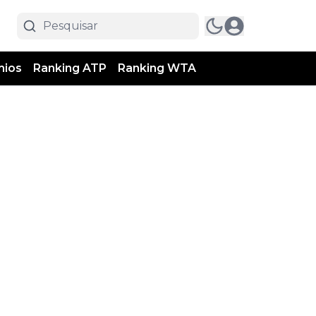
mios
Ranking ATP
Ranking WTA