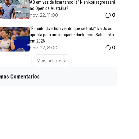
AO em vez de ficar tenso lá” Nishikori regressará
ao Open da Austrália?
0
nov. 22, 11:00
“É muito divertido ver do que se trata” Iva Jovic
aponta para um intrigante duelo com Sabalenka
em 2026
0
nov. 22, 8:00
Mais artigos
imos Comentarios