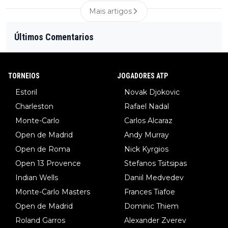
Mais artigos
Últimos Comentarios
TORNEIOS
JOGADORES ATP
Estoril
Novak Djokovic
Charleston
Rafael Nadal
Monte-Carlo
Carlos Alcaraz
Open de Madrid
Andy Murray
Open de Roma
Nick Kyrgios
Open 13 Provence
Stefanos Tsitsipas
Indian Wells
Daniil Medvedev
Monte-Carlo Masters
Frances Tiafoe
Open de Madrid
Dominic Thiem
Roland Garros
Alexander Zverev