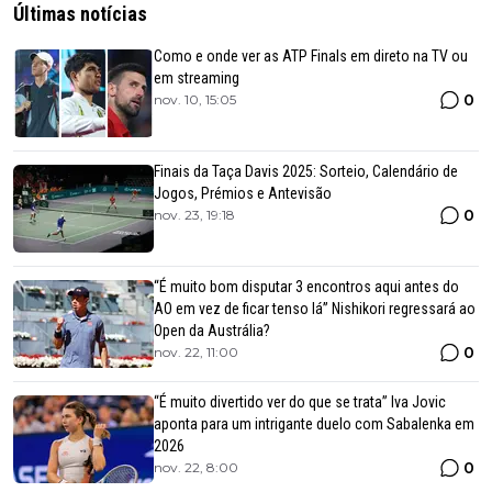
Últimas notícias
Como e onde ver as ATP Finals em direto na TV ou
em streaming
0
nov. 10, 15:05
Finais da Taça Davis 2025: Sorteio, Calendário de
Jogos, Prémios e Antevisão
0
nov. 23, 19:18
“É muito bom disputar 3 encontros aqui antes do
AO em vez de ficar tenso lá” Nishikori regressará ao
Open da Austrália?
0
nov. 22, 11:00
“É muito divertido ver do que se trata” Iva Jovic
aponta para um intrigante duelo com Sabalenka em
2026
0
nov. 22, 8:00