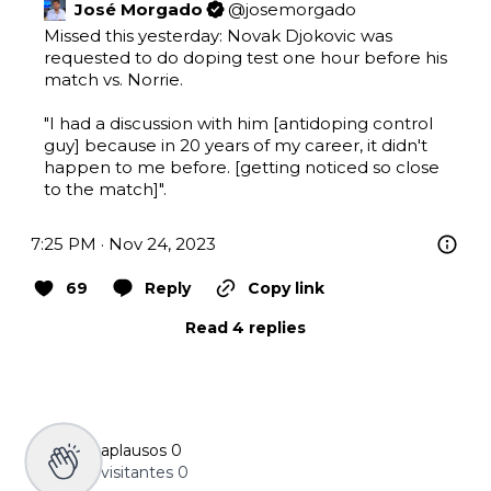
José Morgado
@
josemorgado
Missed this yesterday: Novak Djokovic was 
requested to do doping test one hour before his 
match vs. Norrie.

"I had a discussion with him [antidoping control 
guy] because in 20 years of my career, it didn't 
happen to me before. [getting noticed so close 
to the match]".
7:25 PM · Nov 24, 2023
69
Reply
Copy link
Read 4 replies
aplausos
0
visitantes
0