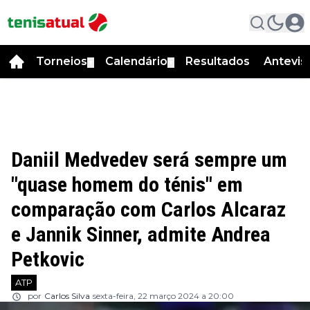
Torneios
Calendário
Resultados
Antevis
▼
▼
Daniil Medvedev será sempre um
"quase homem do ténis" em
comparação com Carlos Alcaraz
e Jannik Sinner, admite Andrea
Petkovic
ATP
por
Carlos Silva
sexta-feira, 22 março 2024 a 20:00