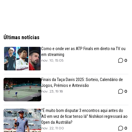
Últimas notícias
Como e onde ver as ATP Finals em direto na TV ou
em streaming
0
nov. 10, 15:05
Finais da Taça Davis 2025: Sorteio, Calendário de
Jogos, Prémios e Antevisão
0
nov. 23, 19:18
“É muito bom disputar 3 encontros aqui antes do
AO em vez de ficar tenso lá” Nishikori regressará ao
Open da Austrália?
0
nov. 22, 11:00