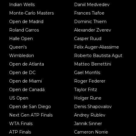
Indian Wells
Daniil Medvedev
Monte-Carlo Masters
Frances Tiafoe
Open de Madrid
Dominic Thiem
Roland Garros
Alexander Zverev
Halle Open
Casper Ruud
Queen's
Felix Auger-Aliassime
Wimbledon
Roberto Bautista Agut
Open de Atlanta
Matteo Berrettini
Open de DC
Gael Monfils
Open de Miami
Roger Federer
Open de Canadá
Taylor Fritz
US Open
Holger Rune
Open de San Diego
Denis Shapovalov
Next Gen ATP Finals
Andrey Rublev
WTA Finals
Jannik Sinner
ATP Finals
Cameron Norrie