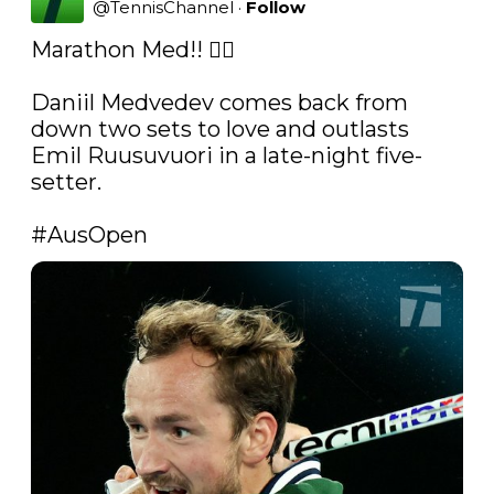
@
TennisChannel
·
Follow
Marathon Med!! 🏃‍♂️

Daniil Medvedev comes back from 
down two sets to love and outlasts 
Emil Ruusuvuori in a late-night five-
setter. 

#AusOpen