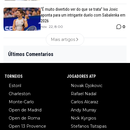
“É muito divertido ver do que se trata” Iva Jovic
aponta para um intrigante duelo com Sabalenka em
2026
0
nov. 22, 8:00
Mais artigos
Últimos Comentarios
TORNEIOS
JOGADORES ATP
Estoril
Novak Djokovic
Charleston
Rafael Nadal
Monte-Carlo
Carlos Alcaraz
Open de Madrid
Andy Murray
Open de Roma
Nick Kyrgios
Open 13 Provence
Stefanos Tsitsipas