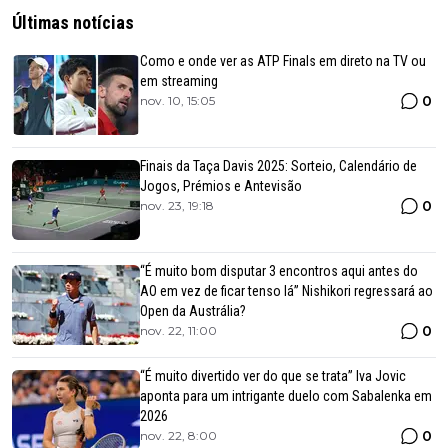
Últimas notícias
Como e onde ver as ATP Finals em direto na TV ou
em streaming
0
nov. 10, 15:05
Finais da Taça Davis 2025: Sorteio, Calendário de
Jogos, Prémios e Antevisão
0
nov. 23, 19:18
“É muito bom disputar 3 encontros aqui antes do
AO em vez de ficar tenso lá” Nishikori regressará ao
Open da Austrália?
0
nov. 22, 11:00
“É muito divertido ver do que se trata” Iva Jovic
aponta para um intrigante duelo com Sabalenka em
2026
0
nov. 22, 8:00