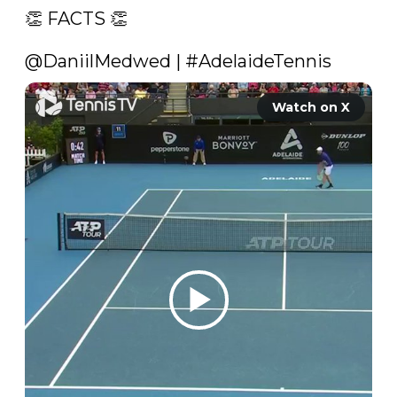
👏 FACTS 👏

@DaniilMedwed
 | 
#AdelaideTennis
Watch on X