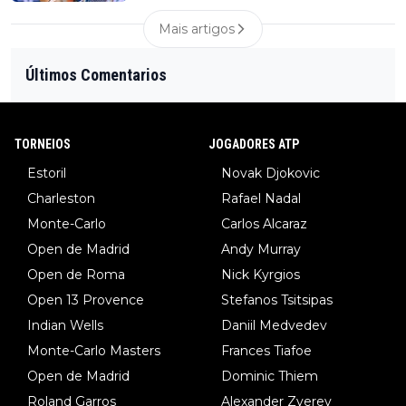
Mais artigos
Últimos Comentarios
TORNEIOS
JOGADORES ATP
Estoril
Novak Djokovic
Charleston
Rafael Nadal
Monte-Carlo
Carlos Alcaraz
Open de Madrid
Andy Murray
Open de Roma
Nick Kyrgios
Open 13 Provence
Stefanos Tsitsipas
Indian Wells
Daniil Medvedev
Monte-Carlo Masters
Frances Tiafoe
Open de Madrid
Dominic Thiem
Roland Garros
Alexander Zverev