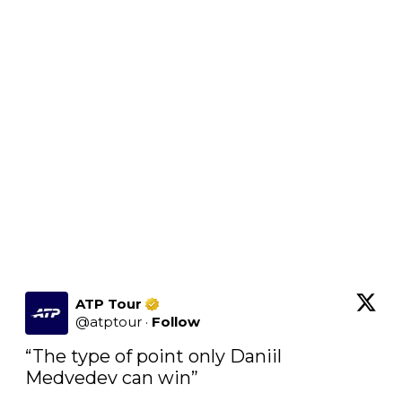
ATP Tour
@
atptour
·
Follow
“The type of point only Daniil 
Medvedev can win”
