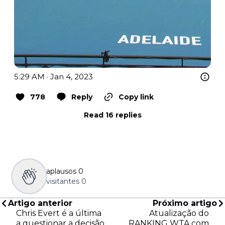
5:29 AM · Jan 4, 2023
778
Reply
Copy link
Read 16 replies
aplausos
0
visitantes
0
Artigo anterior
Próximo artigo
Chris Evert é a última
Atualização do
a questionar a decisão
RANKING WTA com