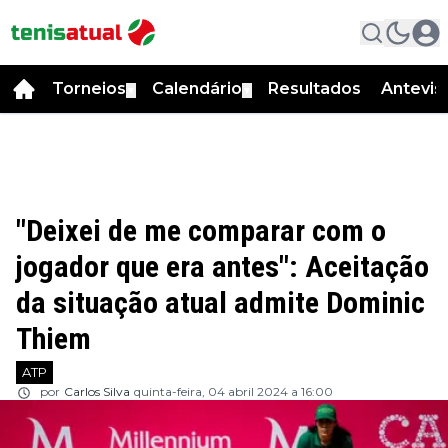
Torneios
Calendário
Resultados
Antevis
▼
▼
"Deixei de me comparar com o
jogador que era antes": Aceitação
da situação atual admite Dominic
Thiem
ATP
por
Carlos Silva
quinta-feira, 04 abril 2024 a 16:00