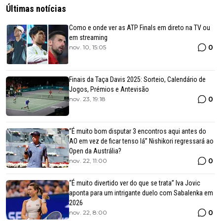
Últimas notícias
Como e onde ver as ATP Finals em direto na TV ou
em streaming
0
nov. 10, 15:05
Finais da Taça Davis 2025: Sorteio, Calendário de
Jogos, Prémios e Antevisão
0
nov. 23, 19:18
“É muito bom disputar 3 encontros aqui antes do
AO em vez de ficar tenso lá” Nishikori regressará ao
Open da Austrália?
0
nov. 22, 11:00
“É muito divertido ver do que se trata” Iva Jovic
aponta para um intrigante duelo com Sabalenka em
2026
0
nov. 22, 8:00