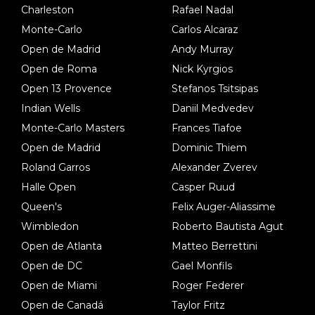
Charleston
Rafael Nadal
Monte-Carlo
Carlos Alcaraz
Open de Madrid
Andy Murray
Open de Roma
Nick Kyrgios
Open 13 Provence
Stefanos Tsitsipas
Indian Wells
Daniil Medvedev
Monte-Carlo Masters
Frances Tiafoe
Open de Madrid
Dominic Thiem
Roland Garros
Alexander Zverev
Halle Open
Casper Ruud
Queen's
Felix Auger-Aliassime
Wimbledon
Roberto Bautista Agut
Open de Atlanta
Matteo Berrettini
Open de DC
Gael Monfils
Open de Miami
Roger Federer
Open de Canadá
Taylor Fritz