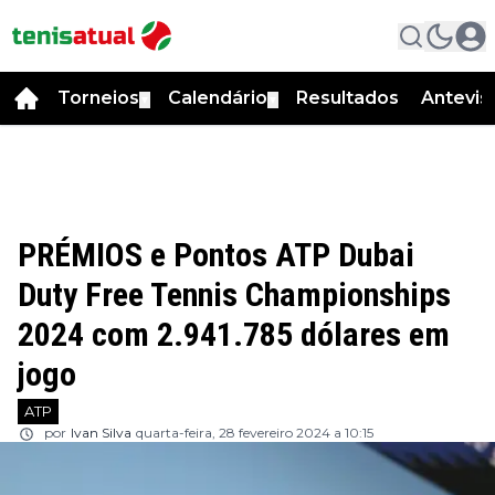
Torneios
Calendário
Resultados
Antevis
▼
▼
PRÉMIOS e Pontos ATP Dubai
Duty Free Tennis Championships
2024 com 2.941.785 dólares em
jogo
ATP
por
Ivan Silva
quarta-feira, 28 fevereiro 2024 a 10:15