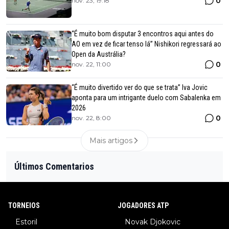
0
nov. 23, 19:18
“É muito bom disputar 3 encontros aqui antes do
AO em vez de ficar tenso lá” Nishikori regressará ao
Open da Austrália?
0
nov. 22, 11:00
“É muito divertido ver do que se trata” Iva Jovic
aponta para um intrigante duelo com Sabalenka em
2026
0
nov. 22, 8:00
Mais artigos
Últimos Comentarios
TORNEIOS
JOGADORES ATP
Estoril
Novak Djokovic