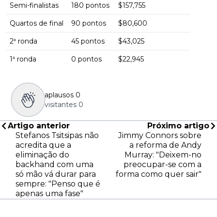
Semi-finalistas
180 pontos
$157,755
Quartos de final
90 pontos
$80,600
2ª ronda
45 pontos
$43,025
1ª ronda
0 pontos
$22,945
aplausos
0
visitantes
0
Artigo anterior
Próximo artigo
Stefanos Tsitsipas não
Jimmy Connors sobre
acredita que a
a reforma de Andy
eliminação do
Murray: "Deixem-no
backhand com uma
preocupar-se com a
só mão vá durar para
forma como quer sair"
sempre: "Penso que é
apenas uma fase"