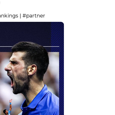


nkings
 | 
#partner