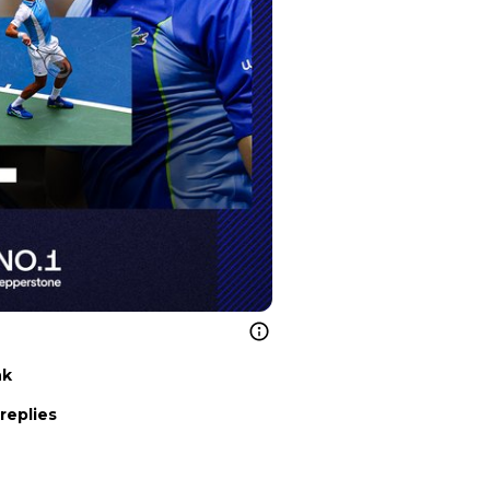
nk
replies