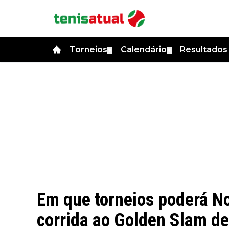
Torneios
Calendário
Resultado
▼
▼
Em que torneios poderá No
corrida ao Golden Slam d