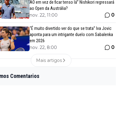
AO em vez de ficar tenso lá” Nishikori regressará
ao Open da Austrália?
0
nov. 22, 11:00
“É muito divertido ver do que se trata” Iva Jovic
aponta para um intrigante duelo com Sabalenka
em 2026
0
nov. 22, 8:00
Mais artigos
imos Comentarios