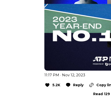
11:17 PM · Nov 12, 2023
5.2K
Reply
Copy li
Read 129 