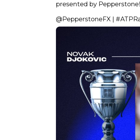
presented by Pepperstone!
@PepperstoneFX
 | 
#ATPRa