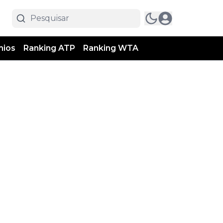
mios
Ranking ATP
Ranking WTA