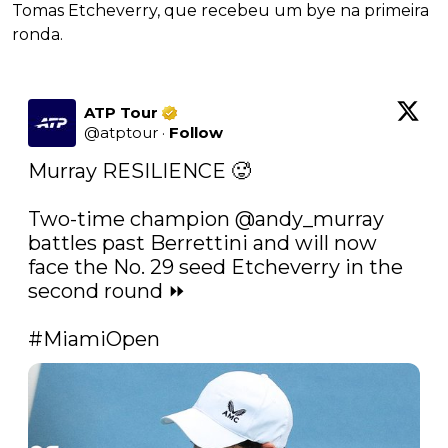
Tomas Etcheverry, que recebeu um bye na primeira
ronda.
ATP Tour
@
atptour
·
Follow
Murray RESILIENCE 🥵

Two-time champion 
@andy_murray
battles past Berrettini and will now 
face the No. 29 seed Etcheverry in the 
second round ⏩

#MiamiOpen