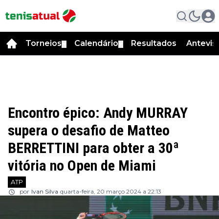
Torneios
Calendário
Resultados
Antevis
▼
▼
Encontro épico: Andy MURRAY
supera o desafio de Matteo
BERRETTINI para obter a 30ª
vitória no Open de Miami
ATP
por
Ivan Silva
quarta-feira, 20 março 2024 a 22:13