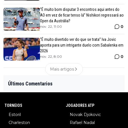
“É muito bom disputar 3 encontros aqui antes do
AO em vez de ficar tenso lá” Nishikori regressará ao
Open da Austrália?
0
nov. 22, 11:00
“É muito divertido ver do que se trata” Iva Jovic
aponta para um intrigante duelo com Sabalenka em
2026
0
nov. 22, 8:00
Mais artigos
Últimos Comentarios
TORNEIOS
JOGADORES ATP
Estoril
Novak Djokovic
Charleston
Rafael Nadal