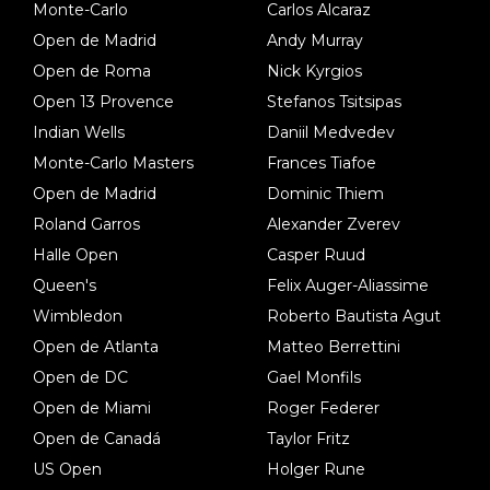
Monte-Carlo
Carlos Alcaraz
Open de Madrid
Andy Murray
Open de Roma
Nick Kyrgios
Open 13 Provence
Stefanos Tsitsipas
Indian Wells
Daniil Medvedev
Monte-Carlo Masters
Frances Tiafoe
Open de Madrid
Dominic Thiem
Roland Garros
Alexander Zverev
Halle Open
Casper Ruud
Queen's
Felix Auger-Aliassime
Wimbledon
Roberto Bautista Agut
Open de Atlanta
Matteo Berrettini
Open de DC
Gael Monfils
Open de Miami
Roger Federer
Open de Canadá
Taylor Fritz
US Open
Holger Rune