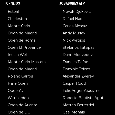
TORNEIOS
JOGADORES ATP
Estoril
Novak Djokovic
Charleston
Rafael Nadal
Monte-Carlo
Carlos Alcaraz
Open de Madrid
Andy Murray
Open de Roma
Nick Kyrgios
Open 13 Provence
Stefanos Tsitsipas
Indian Wells
Daniil Medvedev
Monte-Carlo Masters
Frances Tiafoe
Open de Madrid
Dominic Thiem
Roland Garros
Alexander Zverev
Halle Open
Casper Ruud
Queen's
Felix Auger-Aliassime
Wimbledon
Roberto Bautista Agut
Open de Atlanta
Matteo Berrettini
Open de DC
Gael Monfils