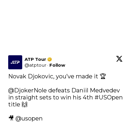
ATP Tour
@
atptour
·
Follow
Novak Djokovic, you’ve made it 🏆

@DjokerNole
 defeats Daniil Medvedev 
in straight sets to win his 4th 
#USOpen
title 🙌

🎥 
@usopen