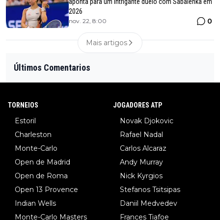
aponta para um intrigante duelo com Sabalenka em
2026
0
nov. 22, 8:00
Mais artigos
Últimos Comentarios
TORNEIOS
JOGADORES ATP
Estoril
Novak Djokovic
Charleston
Rafael Nadal
Monte-Carlo
Carlos Alcaraz
Open de Madrid
Andy Murray
Open de Roma
Nick Kyrgios
Open 13 Provence
Stefanos Tsitsipas
Indian Wells
Daniil Medvedev
Monte-Carlo Masters
Frances Tiafoe