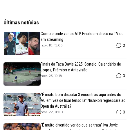
Últimas notícias
Como e onde ver as ATP Finals em direto na TV ou
em streaming
0
nov. 10, 15:05
Finais da Taça Davis 2025: Sorteio, Calendário de
Jogos, Prémios e Antevisão
0
nov. 23, 19:18
“É muito bom disputar 3 encontros aqui antes do
AO em vez de ficar tenso lá” Nishikori regressará ao
Open da Austrália?
0
nov. 22, 11:00
“É muito divertido ver do que se trata” Iva Jovic