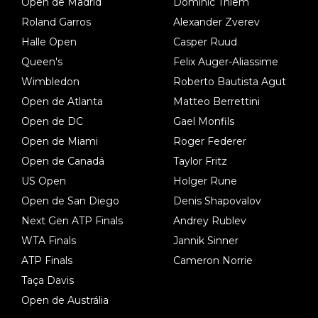
Open de Madrid
Dominic Thiem
Roland Garros
Alexander Zverev
Halle Open
Casper Ruud
Queen's
Felix Auger-Aliassime
Wimbledon
Roberto Bautista Agut
Open de Atlanta
Matteo Berrettini
Open de DC
Gael Monfils
Open de Miami
Roger Federer
Open de Canadá
Taylor Fritz
US Open
Holger Rune
Open de San Diego
Denis Shapovalov
Next Gen ATP Finals
Andrey Rublev
WTA Finals
Jannik Sinner
ATP Finals
Cameron Norrie
Taça Davis
Open de Austrália