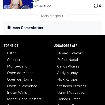
2026
0
nov. 22, 8:00
Mais artigos
Últimos Comentarios
TORNEIOS
JOGADORES ATP
Estoril
Novak Djokovic
Charleston
Rafael Nadal
Monte-Carlo
Carlos Alcaraz
Open de Madrid
Andy Murray
Open de Roma
Nick Kyrgios
Open 13 Provence
Stefanos Tsitsipas
Indian Wells
Daniil Medvedev
Monte-Carlo Masters
Frances Tiafoe