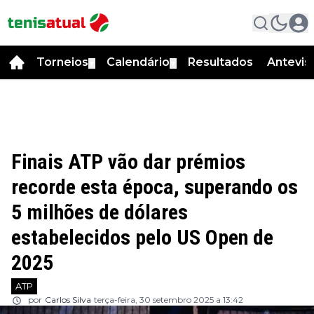
Torneios
Calendário
Resultados
Antevis
▼
▼
Finais ATP vão dar prémios
recorde esta época, superando os
5 milhões de dólares
estabelecidos pelo US Open de
2025
ATP
por
Carlos Silva
terça-feira, 30 setembro 2025 a 13:42