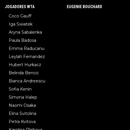
JOGADORES WTA
EUGENIE BOUCHARD
Coco Gauff
Iga Swiatek
Aryna Sabalenka
Paula Badosa
Emma Raducanu
Leylah Fernandez
Hubert Hurkacz
Belinda Bencic
Bianca Andreescu
Sofia Kenin
Simona Halep
Naomi Osaka
Elina Svitolina
Petra Kvitova
Karolina Pliskova