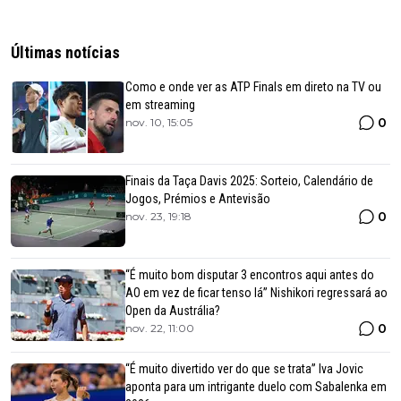
Últimas notícias
Como e onde ver as ATP Finals em direto na TV ou
em streaming
0
nov. 10, 15:05
Finais da Taça Davis 2025: Sorteio, Calendário de
Jogos, Prémios e Antevisão
0
nov. 23, 19:18
“É muito bom disputar 3 encontros aqui antes do
AO em vez de ficar tenso lá” Nishikori regressará ao
Open da Austrália?
0
nov. 22, 11:00
“É muito divertido ver do que se trata” Iva Jovic
aponta para um intrigante duelo com Sabalenka em