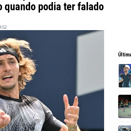
o quando podia ter falado
9:52
Últim