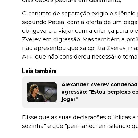
dias depois pediu-a em casamento;
O contrato de separação exigia o silêncio 
segundo Patea, com a oferta de um paga
obrigava-a a viajar com a criança para o e
Zverev em digressão. Mas também a proí
não apresentou queixa contra Zverev, mas
ATP que não considerou necessário tomar
Leia também
Alexander Zverev condenado
agressão: "Estou perplexo c
jogar"
Disse que as suas declarações públicas a 
sozinha" e que "permaneci em silêncio qu