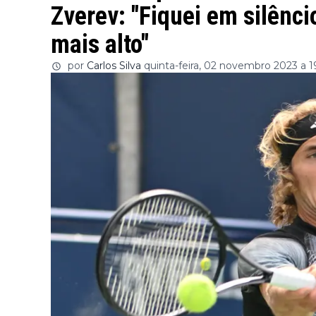
Zverev: "Fiquei em silênci
mais alto"
por
Carlos Silva
quinta-feira, 02 novembro 2023 a 1