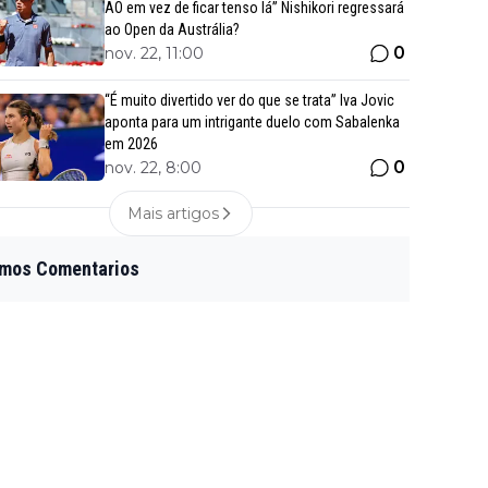
AO em vez de ficar tenso lá” Nishikori regressará
ao Open da Austrália?
0
nov. 22, 11:00
“É muito divertido ver do que se trata” Iva Jovic
aponta para um intrigante duelo com Sabalenka
em 2026
0
nov. 22, 8:00
Mais artigos
imos Comentarios