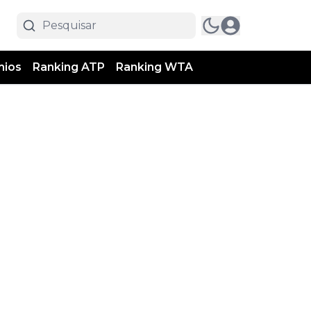
mios
Ranking ATP
Ranking WTA