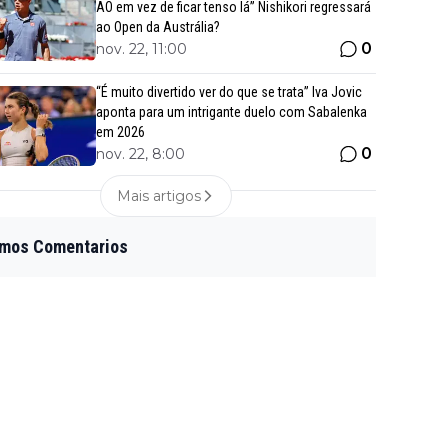
AO em vez de ficar tenso lá” Nishikori regressará
ao Open da Austrália?
0
nov. 22, 11:00
“É muito divertido ver do que se trata” Iva Jovic
aponta para um intrigante duelo com Sabalenka
em 2026
0
nov. 22, 8:00
Mais artigos
imos Comentarios