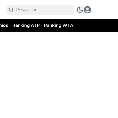
mios
Ranking ATP
Ranking WTA