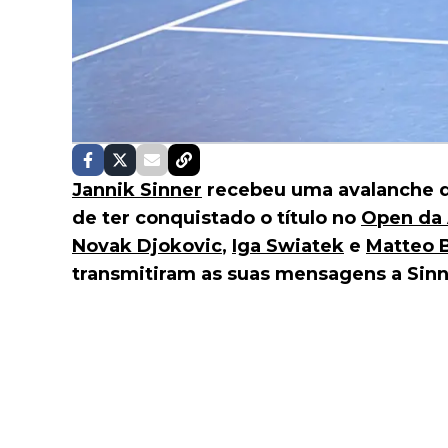
Jannik Sinner
recebeu uma avalanche de
de ter conquistado o título no
Open da 
Novak Djokovic
,
Iga Swiatek
e
Matteo B
transmitiram as suas mensagens a Sinne