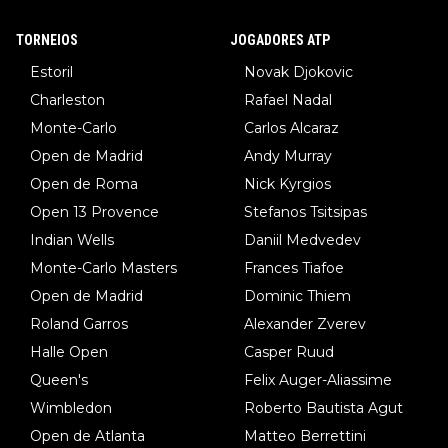
TORNEIOS
JOGADORES ATP
Estoril
Novak Djokovic
Charleston
Rafael Nadal
Monte-Carlo
Carlos Alcaraz
Open de Madrid
Andy Murray
Open de Roma
Nick Kyrgios
Open 13 Provence
Stefanos Tsitsipas
Indian Wells
Daniil Medvedev
Monte-Carlo Masters
Frances Tiafoe
Open de Madrid
Dominic Thiem
Roland Garros
Alexander Zverev
Halle Open
Casper Ruud
Queen's
Felix Auger-Aliassime
Wimbledon
Roberto Bautista Agut
Open de Atlanta
Matteo Berrettini