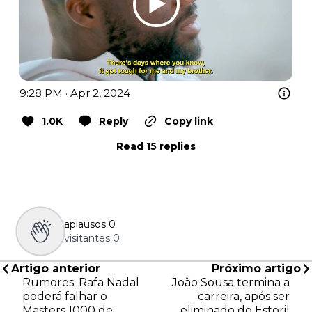
9:28 PM · Apr 2, 2024
1.0K
Reply
Copy link
Read 15 replies
aplausos
0
visitantes
0
Artigo anterior
Próximo artigo
Rumores: Rafa Nadal
João Sousa termina a
poderá falhar o
carreira, após ser
Masters 1000 de
eliminado do Estoril