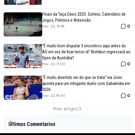
Finais da Taça Davis 2025: Sorteio, Calendário de
Jogos, Prémios e Antevisão
0
nov. 23, 19:18
“É muito bom disputar 3 encontros aqui antes do
AO em vez de ficar tenso lá” Nishikori regressará ao
Open da Austrália?
0
nov. 22, 11:00
“É muito divertido ver do que se trata” Iva Jovic
aponta para um intrigante duelo com Sabalenka em
2026
0
nov. 22, 8:00
Mais artigos
Últimos Comentarios