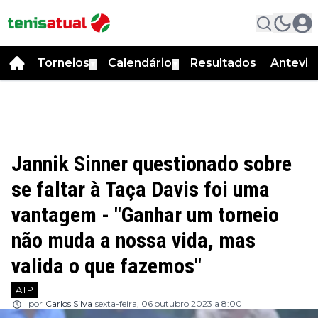
Torneios
Calendário
Resultados
Antevis
▼
▼
Jannik Sinner questionado sobre
se faltar à Taça Davis foi uma
vantagem - "Ganhar um torneio
não muda a nossa vida, mas
valida o que fazemos"
ATP
por
Carlos Silva
sexta-feira, 06 outubro 2023 a 8:00