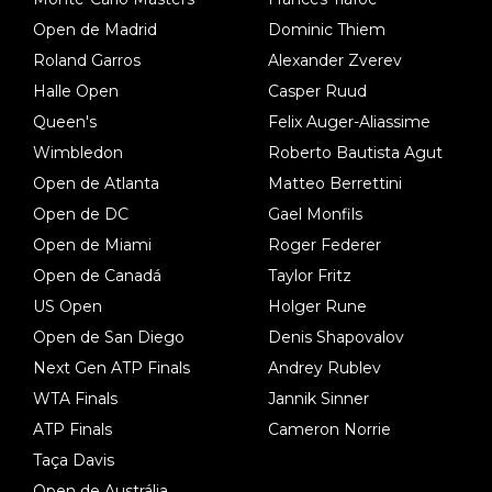
Open de Madrid
Dominic Thiem
Roland Garros
Alexander Zverev
Halle Open
Casper Ruud
Queen's
Felix Auger-Aliassime
Wimbledon
Roberto Bautista Agut
Open de Atlanta
Matteo Berrettini
Open de DC
Gael Monfils
Open de Miami
Roger Federer
Open de Canadá
Taylor Fritz
US Open
Holger Rune
Open de San Diego
Denis Shapovalov
Next Gen ATP Finals
Andrey Rublev
WTA Finals
Jannik Sinner
ATP Finals
Cameron Norrie
Taça Davis
Open de Austrália