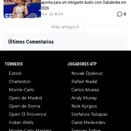
aponta para um intrigante duelo com Sabalenka em
2026
0
nov. 22, 8:00
Mais artigos
Últimos Comentarios
TORNEIOS
JOGADORES ATP
Estoril
Novak Djokovic
Charleston
Rafael Nadal
Monte-Carlo
Carlos Alcaraz
Open de Madrid
Andy Murray
Open de Roma
Nick Kyrgios
Open 13 Provence
Stefanos Tsitsipas
Indian Wells
Daniil Medvedev
Monte-Carlo Masters
Frances Tiafoe