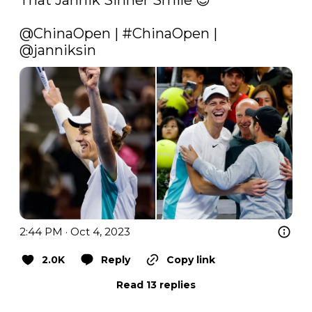
That Jannik Sinner Smile 😊

@ChinaOpen
 | 
#ChinaOpen
 | 
@janniksin
2:44 PM · Oct 4, 2023
2.0K
Reply
Copy link
Read 13 replies