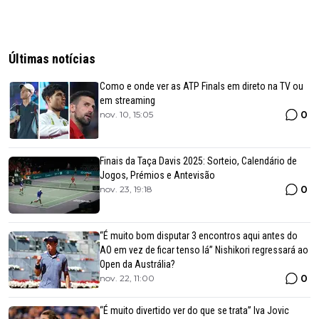
Últimas notícias
Como e onde ver as ATP Finals em direto na TV ou
em streaming
0
nov. 10, 15:05
Finais da Taça Davis 2025: Sorteio, Calendário de
Jogos, Prémios e Antevisão
0
nov. 23, 19:18
“É muito bom disputar 3 encontros aqui antes do
AO em vez de ficar tenso lá” Nishikori regressará ao
Open da Austrália?
0
nov. 22, 11:00
“É muito divertido ver do que se trata” Iva Jovic