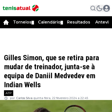
Torneios
Calendário
Resultados
Antevis
▼
▼
Gilles Simon, que se retira para
mudar de treinador, junta-se à
equipa de Daniil Medvedev em
Indian Wells
ATP
por
Carlos Silva
quinta-feira, 22 fevereiro 2024 a 22:45