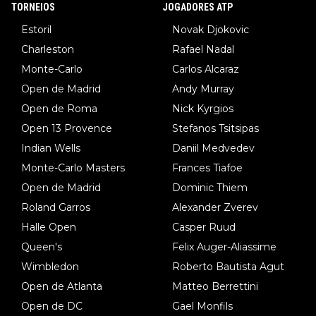
TORNEIOS
JOGADORES ATP
Estoril
Novak Djokovic
Charleston
Rafael Nadal
Monte-Carlo
Carlos Alcaraz
Open de Madrid
Andy Murray
Open de Roma
Nick Kyrgios
Open 13 Provence
Stefanos Tsitsipas
Indian Wells
Daniil Medvedev
Monte-Carlo Masters
Frances Tiafoe
Open de Madrid
Dominic Thiem
Roland Garros
Alexander Zverev
Halle Open
Casper Ruud
Queen's
Felix Auger-Aliassime
Wimbledon
Roberto Bautista Agut
Open de Atlanta
Matteo Berrettini
Open de DC
Gael Monfils