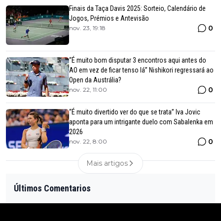
Finais da Taça Davis 2025: Sorteio, Calendário de
Jogos, Prémios e Antevisão
0
nov. 23, 19:18
“É muito bom disputar 3 encontros aqui antes do
AO em vez de ficar tenso lá” Nishikori regressará ao
Open da Austrália?
0
nov. 22, 11:00
“É muito divertido ver do que se trata” Iva Jovic
aponta para um intrigante duelo com Sabalenka em
2026
0
nov. 22, 8:00
Mais artigos
Últimos Comentarios