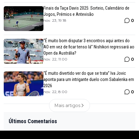
Finais da Taça Davis 2025: Sorteio, Calendário de
Jogos, Prémios e Antevisão
0
nov. 23, 19:18
“É muito bom disputar 3 encontros aqui antes do
AO em vez de ficar tenso lá” Nishikori regressará ao
Open da Austrália?
0
nov. 22, 11:00
“É muito divertido ver do que se trata” Iva Jovic
aponta para um intrigante duelo com Sabalenka em
2026
0
nov. 22, 8:00
Mais artigos
Últimos Comentarios