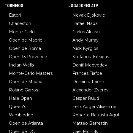
TORNEIOS
JOGADORES ATP
Estoril
Novak Djokovic
Charleston
Rafael Nadal
Monte-Carlo
Carlos Alcaraz
Open de Madrid
Andy Murray
Open de Roma
Nick Kyrgios
Open 13 Provence
Stefanos Tsitsipas
Indian Wells
Daniil Medvedev
Monte-Carlo Masters
Frances Tiafoe
Open de Madrid
Dominic Thiem
Roland Garros
Alexander Zverev
Halle Open
Casper Ruud
Queen's
Felix Auger-Aliassime
Wimbledon
Roberto Bautista Agut
Open de Atlanta
Matteo Berrettini
Open de DC
Gael Monfils