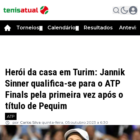
Torneios
Calendário
Resultados
Antevis
▼
▼
Herói da casa em Turim: Jannik
Sinner qualifica-se para o ATP
Finals pela primeira vez após o
título de Pequim
ATP
por
Carlos Silva
quinta-feira, 05 outubro 2023 a 6:30