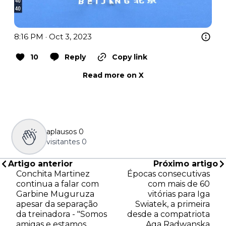
8:16 PM · Oct 3, 2023
10
Reply
Copy link
Read more on X
aplausos
0
visitantes
0
Artigo anterior
Próximo artigo
Conchita Martinez
Épocas consecutivas
continua a falar com
com mais de 60
Garbine Muguruza
vitórias para Iga
apesar da separação
Swiatek, a primeira
da treinadora - "Somos
desde a compatriota
amigas e estamos
Aga Radwanska