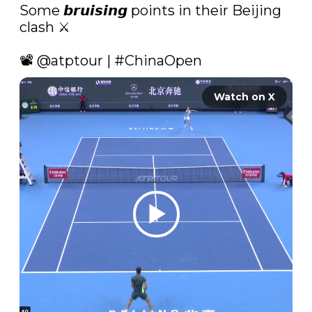
Some 𝙗𝙧𝙪𝙞𝙨𝙞𝙣𝙜 points in their Beijing 
clash ⚔️

📽️ 
@atptour
 | 
#ChinaOpen
Watch on X