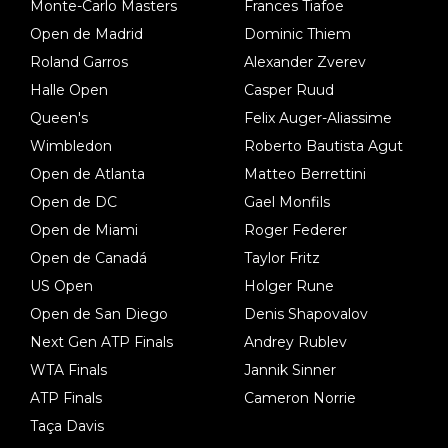
Monte-Carlo Masters
Frances Tiafoe
Open de Madrid
Dominic Thiem
Roland Garros
Alexander Zverev
Halle Open
Casper Ruud
Queen's
Felix Auger-Aliassime
Wimbledon
Roberto Bautista Agut
Open de Atlanta
Matteo Berrettini
Open de DC
Gael Monfils
Open de Miami
Roger Federer
Open de Canadá
Taylor Fritz
US Open
Holger Rune
Open de San Diego
Denis Shapovalov
Next Gen ATP Finals
Andrey Rublev
WTA Finals
Jannik Sinner
ATP Finals
Cameron Norrie
Taça Davis