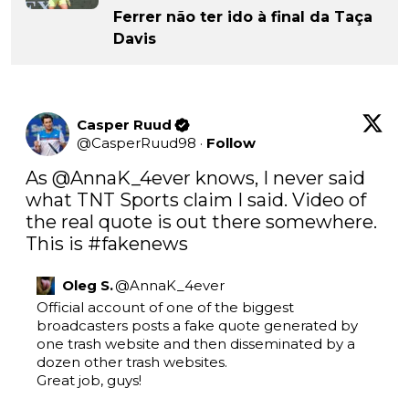
Ferrer não ter ido à final da Taça
Davis
Casper Ruud
@
CasperRuud98
·
Follow
As 
@AnnaK_4ever
 knows, I never said 
what TNT Sports claim I said. Video of 
the real quote is out there somewhere. 
This is 
#fakenews
Oleg S.
@
AnnaK_4ever
Official account of one of the biggest 
broadcasters posts a fake quote generated by 
one trash website and then disseminated by a 
dozen other trash websites.

Great job, guys!