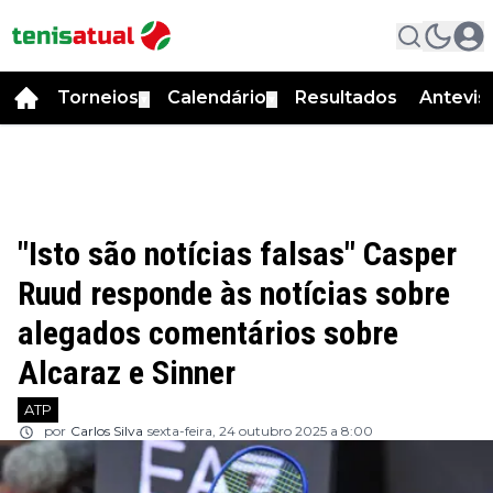
Torneios
Calendário
Resultados
Antevis
▼
▼
"Isto são notícias falsas" Casper
Ruud responde às notícias sobre
alegados comentários sobre
Alcaraz e Sinner
ATP
por
Carlos Silva
sexta-feira, 24 outubro 2025 a 8:00