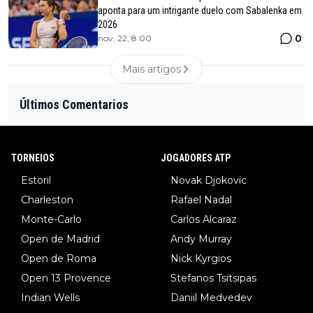
aponta para um intrigante duelo com Sabalenka em
2026
0
nov. 22, 8:00
Mais artigos
Últimos Comentarios
TORNEIOS
JOGADORES ATP
Estoril
Novak Djokovic
Charleston
Rafael Nadal
Monte-Carlo
Carlos Alcaraz
Open de Madrid
Andy Murray
Open de Roma
Nick Kyrgios
Open 13 Provence
Stefanos Tsitsipas
Indian Wells
Daniil Medvedev