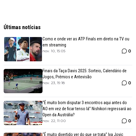
Últimas notícias
Como e onde ver as ATP Finals em direto na TV ou
em streaming
0
nov. 10, 15:05
Finais da Taça Davis 2025: Sorteio, Calendário de
Jogos, Prémios e Antevisão
0
nov. 23, 19:18
“É muito bom disputar 3 encontros aqui antes do
AO em vez de ficar tenso lá” Nishikori regressará ao
Open da Austrália?
0
nov. 22, 11:00
“É muito divertido ver do que se trata” Iva Jovic