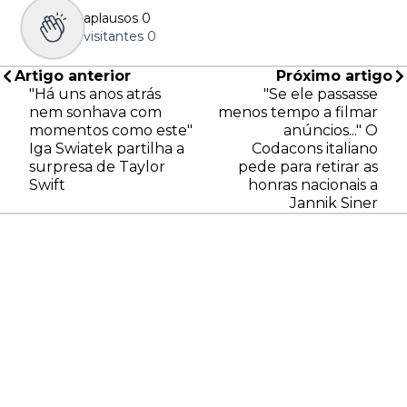
aplausos
0
visitantes
0
Artigo anterior
Próximo artigo
"Há uns anos atrás
"Se ele passasse
nem sonhava com
menos tempo a filmar
momentos como este"
anúncios..." O
Iga Swiatek partilha a
Codacons italiano
surpresa de Taylor
pede para retirar as
Swift
honras nacionais a
Jannik Siner