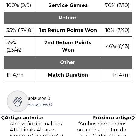
100% (9/9)
Service Games
70% (7/10)
Return
35% (17/48)
1st Return Points Won
18% (7/40)
55%
2nd Return Points
46% (6/13)
(23/42)
Won
Other
1h 47m
Match Duration
1h 47m
aplausos
0
visitantes
0
Artigo anterior
Próximo artigo
Antevisão da final das
“Ambos merecemos
ATP Finals: Alcaraz-
outra final no fim do
Sinner, nº 1 contra nº 2
ano”: Carlos Alcaraz