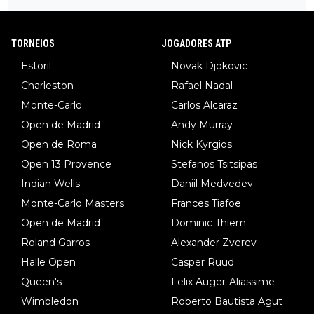
TORNEIOS
JOGADORES ATP
Estoril
Novak Djokovic
Charleston
Rafael Nadal
Monte-Carlo
Carlos Alcaraz
Open de Madrid
Andy Murray
Open de Roma
Nick Kyrgios
Open 13 Provence
Stefanos Tsitsipas
Indian Wells
Daniil Medvedev
Monte-Carlo Masters
Frances Tiafoe
Open de Madrid
Dominic Thiem
Roland Garros
Alexander Zverev
Halle Open
Casper Ruud
Queen's
Felix Auger-Aliassime
Wimbledon
Roberto Bautista Agut