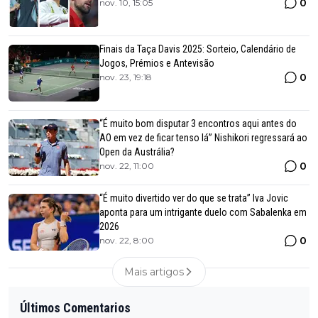
0
nov. 10, 15:05
Finais da Taça Davis 2025: Sorteio, Calendário de
Jogos, Prémios e Antevisão
0
nov. 23, 19:18
“É muito bom disputar 3 encontros aqui antes do
AO em vez de ficar tenso lá” Nishikori regressará ao
Open da Austrália?
0
nov. 22, 11:00
“É muito divertido ver do que se trata” Iva Jovic
aponta para um intrigante duelo com Sabalenka em
2026
0
nov. 22, 8:00
Mais artigos
Últimos Comentarios