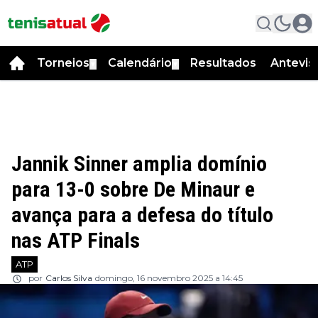
Torneios
Calendário
Resultados
Antevis
▼
▼
Jannik Sinner amplia domínio
para 13-0 sobre De Minaur e
avança para a defesa do título
nas ATP Finals
ATP
por
Carlos Silva
domingo, 16 novembro 2025 a 14:45