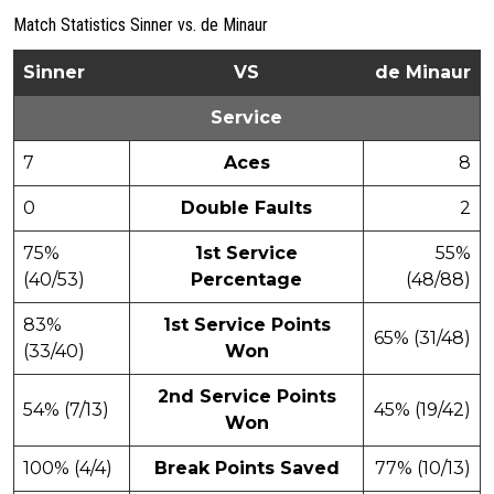
Match Statistics Sinner vs. de Minaur
Sinner
VS
de Minaur
Service
7
Aces
8
0
Double Faults
2
75%
1st Service
55%
(40/53)
Percentage
(48/88)
83%
1st Service Points
65% (31/48)
(33/40)
Won
2nd Service Points
54% (7/13)
45% (19/42)
Won
100% (4/4)
Break Points Saved
77% (10/13)