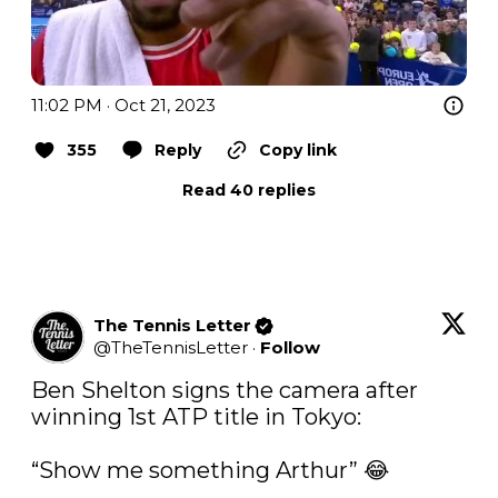
11:02 PM · Oct 21, 2023
355
Reply
Copy link
Read 40 replies
The Tennis Letter
@
TheTennisLetter
·
Follow
Ben Shelton signs the camera after 
winning 1st ATP title in Tokyo:

“Show me something Arthur” 😂
