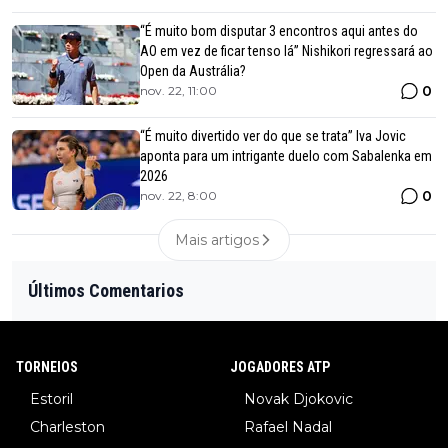
“É muito bom disputar 3 encontros aqui antes do
AO em vez de ficar tenso lá” Nishikori regressará ao
Open da Austrália?
0
nov. 22, 11:00
“É muito divertido ver do que se trata” Iva Jovic
aponta para um intrigante duelo com Sabalenka em
2026
0
nov. 22, 8:00
Mais artigos
Últimos Comentarios
TORNEIOS
JOGADORES ATP
Estoril
Novak Djokovic
Charleston
Rafael Nadal