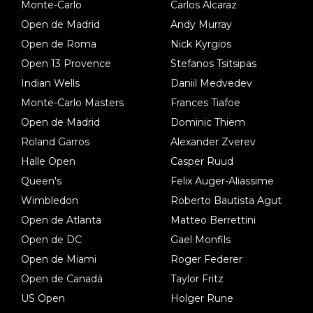
Monte-Carlo
Carlos Alcaraz
Open de Madrid
Andy Murray
Open de Roma
Nick Kyrgios
Open 13 Provence
Stefanos Tsitsipas
Indian Wells
Daniil Medvedev
Monte-Carlo Masters
Frances Tiafoe
Open de Madrid
Dominic Thiem
Roland Garros
Alexander Zverev
Halle Open
Casper Ruud
Queen's
Felix Auger-Aliassime
Wimbledon
Roberto Bautista Agut
Open de Atlanta
Matteo Berrettini
Open de DC
Gael Monfils
Open de Miami
Roger Federer
Open de Canadá
Taylor Fritz
US Open
Holger Rune