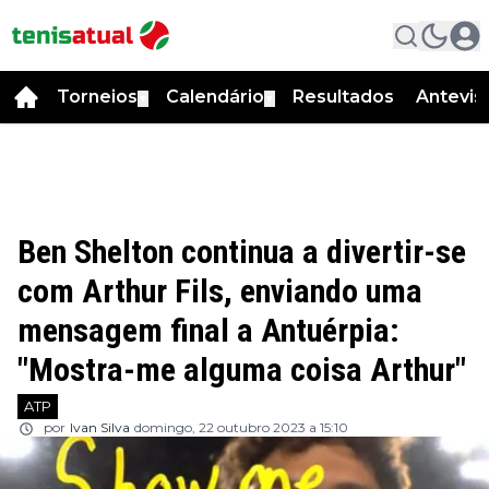
Torneios
Calendário
Resultados
Antevis
▼
▼
Ben Shelton continua a divertir-se
com Arthur Fils, enviando uma
mensagem final a Antuérpia:
"Mostra-me alguma coisa Arthur"
ATP
por
Ivan Silva
domingo, 22 outubro 2023 a 15:10