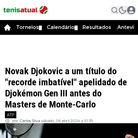
Torneios
Calendário
Resultados
Antevis
▼
▼
Novak Djokovic a um título do
"recorde imbatível" apelidado de
Djokémon Gen III antes do
Masters de Monte-Carlo
ATP
por
Carlos Silva
sábado, 06 abril 2024 a 10:39