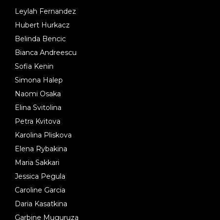
Leylah Fernandez
Hubert Hurkacz
Belinda Bencic
Bianca Andreescu
Sofia Kenin
Simona Halep
Naomi Osaka
Elina Svitolina
Petra Kvitova
Karolina Pliskova
Elena Rybakina
Maria Sakkari
Jessica Pegula
Caroline Garcia
Daria Kasatkina
Garbine Muguruza