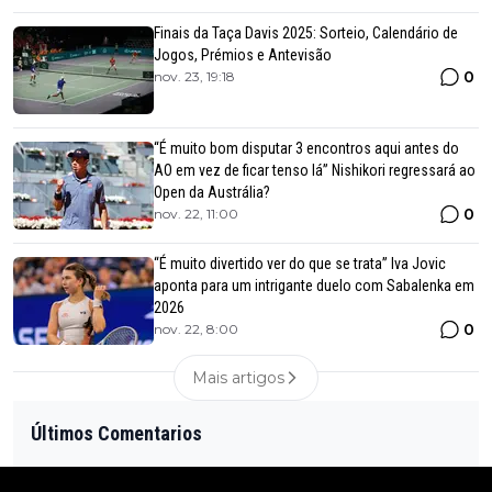
Finais da Taça Davis 2025: Sorteio, Calendário de
Jogos, Prémios e Antevisão
0
nov. 23, 19:18
“É muito bom disputar 3 encontros aqui antes do
AO em vez de ficar tenso lá” Nishikori regressará ao
Open da Austrália?
0
nov. 22, 11:00
“É muito divertido ver do que se trata” Iva Jovic
aponta para um intrigante duelo com Sabalenka em
2026
0
nov. 22, 8:00
Mais artigos
Últimos Comentarios