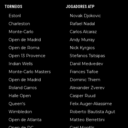
TORNEIOS
JOGADORES ATP
Estoril
Novak Djokovic
Charleston
Rafael Nadal
Monte-Carlo
Carlos Alcaraz
Open de Madrid
Andy Murray
Open de Roma
Nick Kyrgios
Open 13 Provence
Stefanos Tsitsipas
Indian Wells
Daniil Medvedev
Monte-Carlo Masters
Frances Tiafoe
Open de Madrid
Dominic Thiem
Roland Garros
Alexander Zverev
Halle Open
Casper Ruud
Queen's
Felix Auger-Aliassime
Wimbledon
Roberto Bautista Agut
Open de Atlanta
Matteo Berrettini
Open de DC
Gael Monfils