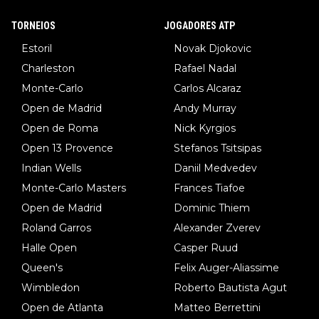
TORNEIOS
JOGADORES ATP
Estoril
Novak Djokovic
Charleston
Rafael Nadal
Monte-Carlo
Carlos Alcaraz
Open de Madrid
Andy Murray
Open de Roma
Nick Kyrgios
Open 13 Provence
Stefanos Tsitsipas
Indian Wells
Daniil Medvedev
Monte-Carlo Masters
Frances Tiafoe
Open de Madrid
Dominic Thiem
Roland Garros
Alexander Zverev
Halle Open
Casper Ruud
Queen's
Felix Auger-Aliassime
Wimbledon
Roberto Bautista Agut
Open de Atlanta
Matteo Berrettini