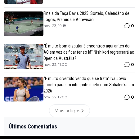
Finais da Taça Davis 2025: Sorteio, Calendário de
Jogos, Prémios e Antevisão
0
nov. 23, 19:18
“É muito bom disputar 3 encontros aqui antes do
AO em vez de ficar tenso lá” Nishikori regressará ao
Open da Austrália?
0
nov. 22, 11:00
“É muito divertido ver do que se trata” Iva Jovic
aponta para um intrigante duelo com Sabalenka em
2026
0
nov. 22, 8:00
Mais artigos
Últimos Comentarios