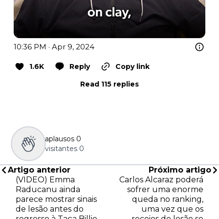
10:36 PM · Apr 9, 2024
1.6K
Reply
Copy link
Read 115 replies
aplausos
0
visitantes
0
Artigo anterior
Próximo artigo
(VIDEO) Emma
Carlos Alcaraz poderá
Raducanu ainda
sofrer uma enorme
parece mostrar sinais
queda no ranking,
de lesão antes do
uma vez que os
regresso à Taça Billie
receios de lesão se