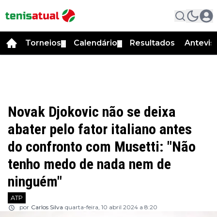
Torneios
Calendário
Resultados
Antevis
▼
▼
Novak Djokovic não se deixa
abater pelo fator italiano antes
do confronto com Musetti: "Não
tenho medo de nada nem de
ninguém"
ATP
por
Carlos Silva
quarta-feira, 10 abril 2024 a 8:20