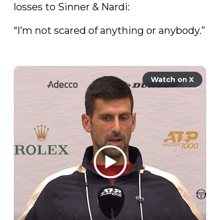
losses to Sinner & Nardi:

“I’m not scared of anything or anybody.”

Watch on X