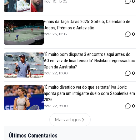
0
nov. 10, 15:05
Finais da Taça Davis 2025: Sorteio, Calendário de
Jogos, Prémios e Antevisão
0
nov. 23, 19:18
“É muito bom disputar 3 encontros aqui antes do
AO em vez de ficar tenso lá” Nishikori regressará ao
Open da Austrália?
0
nov. 22, 11:00
“É muito divertido ver do que se trata” Iva Jovic
aponta para um intrigante duelo com Sabalenka em
2026
0
nov. 22, 8:00
Mais artigos
Últimos Comentarios