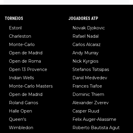
TORNEIOS
JOGADORES ATP
Estoril
Novak Djokovic
Charleston
Rafael Nadal
Monte-Carlo
Carlos Alcaraz
Open de Madrid
Andy Murray
Open de Roma
Nick Kyrgios
Open 13 Provence
Stefanos Tsitsipas
Indian Wells
Daniil Medvedev
Monte-Carlo Masters
Frances Tiafoe
Open de Madrid
Dominic Thiem
Roland Garros
Alexander Zverev
Halle Open
Casper Ruud
Queen's
Felix Auger-Aliassime
Wimbledon
Roberto Bautista Agut