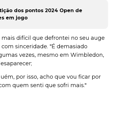
tição dos pontos 2024 Open de
es em jogo
 mais difícil que defrontei no seu auge
v com sinceridade. "É demasiado
algumas vezes, mesmo em Wimbledon,
esaparecer;
uém, por isso, acho que vou ficar por
 com quem senti que sofri mais."