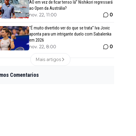
AO em vez de ficar tenso lá” Nishikori regressará
ao Open da Austrália?
0
nov. 22, 11:00
“É muito divertido ver do que se trata” Iva Jovic
aponta para um intrigante duelo com Sabalenka
em 2026
0
nov. 22, 8:00
Mais artigos
imos Comentarios