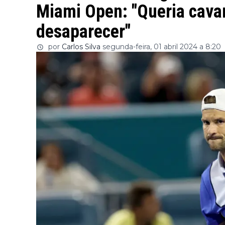
Miami Open: "Queria cava
desaparecer"
por
Carlos Silva
segunda-feira, 01 abril 2024 a 8:20