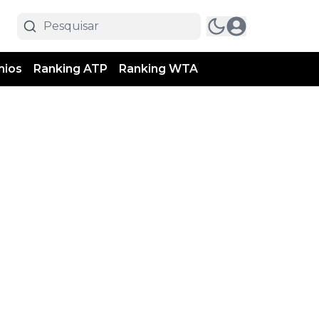
mios
Ranking ATP
Ranking WTA