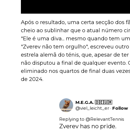
Após o resultado, uma certa secção dos f
cheio ao sublinhar que o atual número ci
"Ele é uma diva... mesmo quando tem um p
"Zverev não tem orgulho", escreveu outro
estrela alemã do ténis, que, apesar de t
não disputou a final de qualquer evento
eliminado nos quartos de final duas vezes
de 2024.
M.E.G.A. 🇩🇪🇺🇲
@
viel_leicht_er
·
Follow
Replying to @
RelevantTennis
Zverev has no pride.