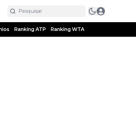
mios
Ranking ATP
Ranking WTA