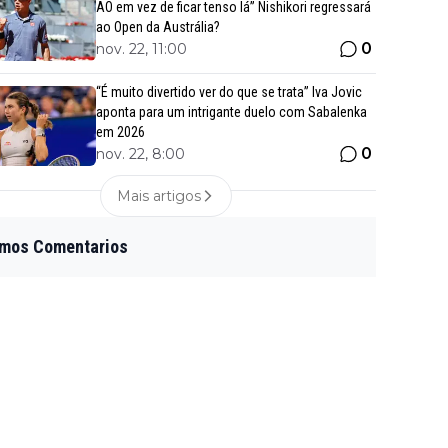
AO em vez de ficar tenso lá” Nishikori regressará
ao Open da Austrália?
0
nov. 22, 11:00
“É muito divertido ver do que se trata” Iva Jovic
aponta para um intrigante duelo com Sabalenka
em 2026
0
nov. 22, 8:00
Mais artigos
imos Comentarios