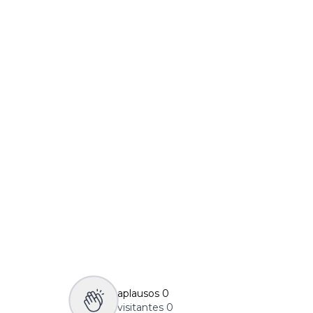
aplausos
0
visitantes
0