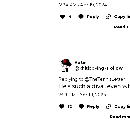
2:24 PM · Apr 19, 2024
4
Reply
Copy li
Read 1 
Kate
@
khltlooking
·
Follow
Replying to @
TheTennisLetter
He’s such a diva…even whe
2:59 PM · Apr 19, 2024
12
Reply
Copy li
Read mor