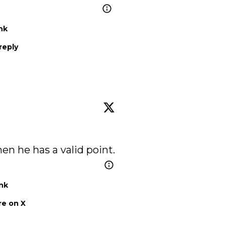
nk
reply
n he has a valid point.
nk
e on X