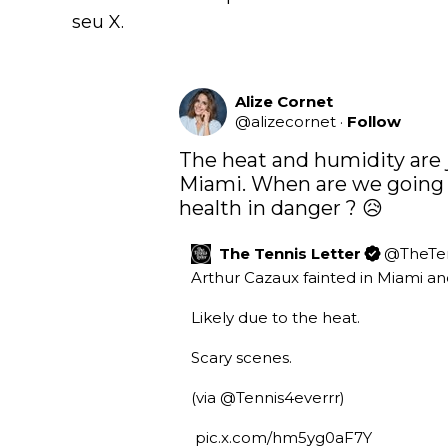
seu X.
Alize Cornet
@
alizecornet
·
Follow
The heat and humidity are j
Miami. When are we going t
health in danger ? 😥
The Tennis Letter
@
TheTe
Arthur Cazaux fainted in Miami and 
Likely due to the heat. 

Scary scenes. 

(via 
@Tennis4everrr
)

pic.x.com/hm5yg0aF7Y