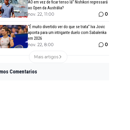
AO em vez de ficar tenso lá” Nishikori regressará
ao Open da Austrália?
0
nov. 22, 11:00
“É muito divertido ver do que se trata” Iva Jovic
aponta para um intrigante duelo com Sabalenka
em 2026
0
nov. 22, 8:00
Mais artigos
imos Comentarios