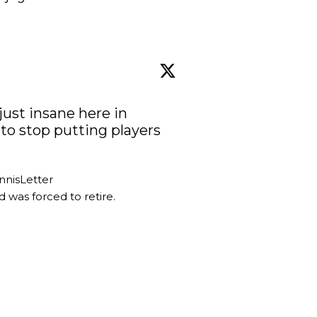
ust insane here in 
o stop putting players 
nnisLetter
was forced to retire. 
