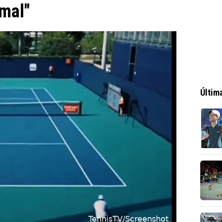
mal"
Últim