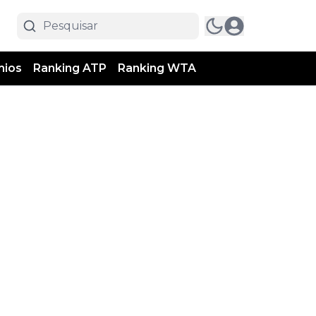
mios
Ranking ATP
Ranking WTA