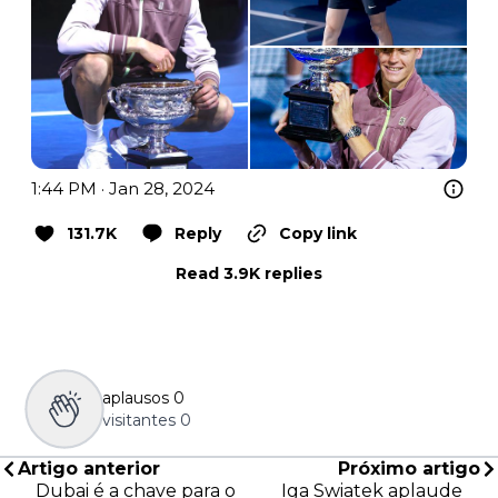
1:44 PM · Jan 28, 2024
131.7K
Reply
Copy link
Read 3.9K replies
aplausos
0
visitantes
0
Artigo anterior
Próximo artigo
Dubai é a chave para o
Iga Swiatek aplaude