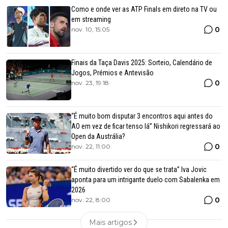
Como e onde ver as ATP Finals em direto na TV ou
em streaming
0
nov. 10, 15:05
Finais da Taça Davis 2025: Sorteio, Calendário de
Jogos, Prémios e Antevisão
0
nov. 23, 19:18
“É muito bom disputar 3 encontros aqui antes do
AO em vez de ficar tenso lá” Nishikori regressará ao
Open da Austrália?
0
nov. 22, 11:00
“É muito divertido ver do que se trata” Iva Jovic
aponta para um intrigante duelo com Sabalenka em
2026
0
nov. 22, 8:00
Mais artigos