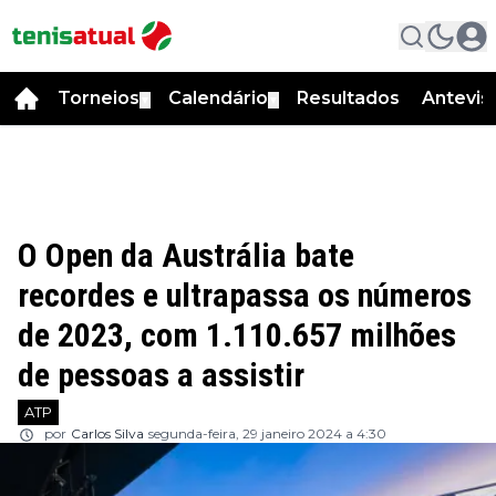
Torneios
Calendário
Resultados
Antevis
▼
▼
O Open da Austrália bate
recordes e ultrapassa os números
de 2023, com 1.110.657 milhões
de pessoas a assistir
ATP
por
Carlos Silva
segunda-feira, 29 janeiro 2024 a 4:30