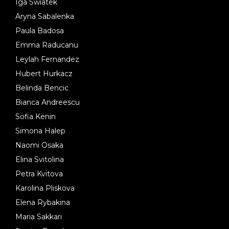
Iga Swiatek
Aryna Sabalenka
Paula Badosa
Emma Raducanu
Leylah Fernandez
Hubert Hurkacz
Belinda Bencic
Bianca Andreescu
Sofia Kenin
Simona Halep
Naomi Osaka
Elina Svitolina
Petra Kvitova
Karolina Pliskova
Elena Rybakina
Maria Sakkari