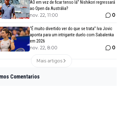
AO em vez de ficar tenso lá” Nishikori regressará
ao Open da Austrália?
0
nov. 22, 11:00
“É muito divertido ver do que se trata” Iva Jovic
aponta para um intrigante duelo com Sabalenka
em 2026
0
nov. 22, 8:00
Mais artigos
imos Comentarios