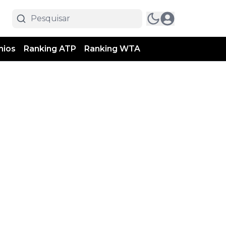
mios
Ranking ATP
Ranking WTA