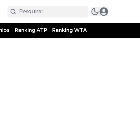
mios
Ranking ATP
Ranking WTA