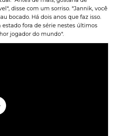
ual. "Antes de mais, gostaria de
, disse com um sorriso. "Jannik, você
u bocado. Há dois anos que faz isso.
m estado fora de série nestes últimos
lhor jogador do mundo".