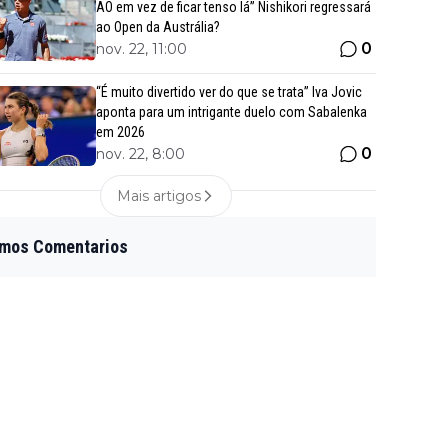
AO em vez de ficar tenso lá” Nishikori regressará
ao Open da Austrália?
0
nov. 22, 11:00
“É muito divertido ver do que se trata” Iva Jovic
aponta para um intrigante duelo com Sabalenka
em 2026
0
nov. 22, 8:00
Mais artigos
imos Comentarios