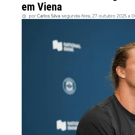
em Viena
por
Carlos Silva
segunda-feira, 27 outubro 2025 a 