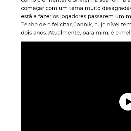
como é enfrentar o Sinner na sua forma at
começar com um tema muito desagradável"
está a fazer os jogadores passarem um ma
Tenho de o felicitar, Jannik, cujo nível te
dois anos. Atualmente, para mim, é o me