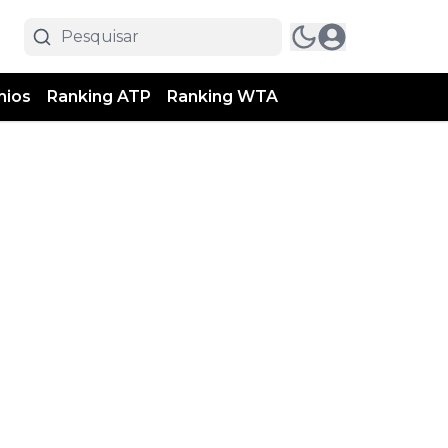
mios
Ranking ATP
Ranking WTA