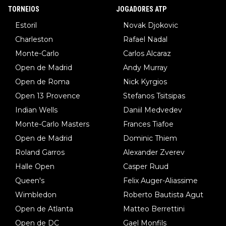
TORNEIOS
JOGADORES ATP
Estoril
Novak Djokovic
Charleston
Rafael Nadal
Monte-Carlo
Carlos Alcaraz
Open de Madrid
Andy Murray
Open de Roma
Nick Kyrgios
Open 13 Provence
Stefanos Tsitsipas
Indian Wells
Daniil Medvedev
Monte-Carlo Masters
Frances Tiafoe
Open de Madrid
Dominic Thiem
Roland Garros
Alexander Zverev
Halle Open
Casper Ruud
Queen's
Felix Auger-Aliassime
Wimbledon
Roberto Bautista Agut
Open de Atlanta
Matteo Berrettini
Open de DC
Gael Monfils