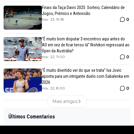
Finais da Taça Davis 2025: Sorteio, Calendário de
Jogos, Prémios e Antevisão
0
nov. 23, 19:18
“É muito bom disputar 3 encontros aqui antes do
AO em vez de ficar tenso lá” Nishikori regressará ao
Open da Austrália?
0
nov. 22, 11:00
“É muito divertido ver do que se trata” Iva Jovic
aponta para um intrigante duelo com Sabalenka em
2026
0
nov. 22, 8:00
Mais artigos
Últimos Comentarios