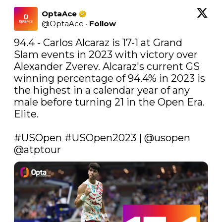
OptaAce
@
OptaAce
·
Follow
94.4 - Carlos Alcaraz is 17-1 at Grand 
Slam events in 2023 with victory over 
Alexander Zverev. Alcaraz's current GS 
winning percentage of 94.4% in 2023 is 
the highest in a calendar year of any 
male before turning 21 in the Open Era. 
Elite.

#USOpen
#USOpen2023
 | 
@usopen
@atptour