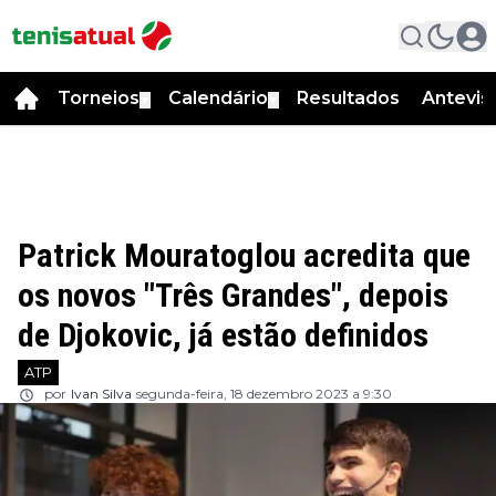
Torneios
Calendário
Resultados
Antevis
▼
▼
Patrick Mouratoglou acredita que
os novos "Três Grandes", depois
de Djokovic, já estão definidos
ATP
por
Ivan Silva
segunda-feira, 18 dezembro 2023 a 9:30